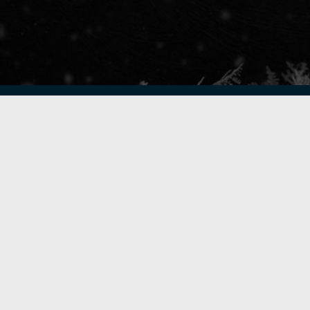
Golfpiste mediakortti
Mediahinnasto
Tietoa verkon kävijöistä
Golfpisteen yhteystiedot
DSA avoimuusraportti