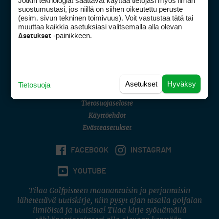
Jotkin teknologiat saattavat käyttää tietojasi myös ilman
Golfpisteen yhteystiedot
suostumustasi, jos niillä on siihen oikeutettu peruste
(esim. sivun tekninen toimivuus). Voit vastustaa tätä tai
DSA avoimuusraportti
muuttaa kaikkia asetuksiasi valitsemalla alla olevan
-painikkeen.
Asetukset
Asiakaspalvelu
Digipalvelut
(09) 156 6227
Avoinna ma–pe 8–16
Avoinna ma–pe 8–17
Asetukset
Hyväksy
Tietosuoja
(digi) digi@otavamedia.fi
Tietosuojaseloste
Käyttöehdot
Evästeasetukset
FACEBOOK
INSTAGRAM
YOUTUBE
Tilaa Golfpisteen maanantaisin ja perjantaisin
lähetettävä uutiskirje, niin pysyt ajan tasalla golfalan
ilmiöistä ja uutisista! Tilaa kirje syöttämällä