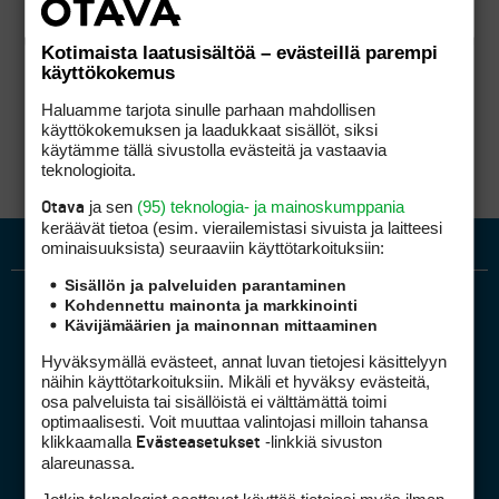
Kotimaista laatusisältöä – evästeillä parempi
käyttökokemus
Haluamme tarjota sinulle parhaan mahdollisen
käyttökokemuksen ja laadukkaat sisällöt, siksi
käytämme tällä sivustolla evästeitä ja vastaavia
teknologioita.
ja sen
(95) teknologia- ja mainoskumppania
Otava
keräävät tietoa (esim. vierailemis­tasi sivuista ja laitteesi
ominaisuuk­sista) seuraaviin käyttötarkoituksiin:
Sisällön ja palveluiden parantaminen
Kohdennettu mainonta ja markkinointi
Kävijämäärien ja mainonnan mittaaminen
Hyväksymällä evästeet, annat luvan tietojesi käsittelyyn
näihin käyttötarkoituksiin. Mikäli et hyväksy evästeitä,
osa palveluista tai sisällöistä ei välttämättä toimi
optimaalisesti. Voit muuttaa valintojasi milloin tahansa
Golfpiste mediakortti
klikkaamalla
-linkkiä sivuston
Evästeasetukset
Mediahinnasto
alareunassa.
Tietoa verkon kävijöistä