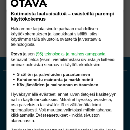
Kotimaista laatusisältöä – evästeillä parempi
käyttökokemus
Haluamme tarjota sinulle parhaan mahdollisen
käyttökokemuksen ja laadukkaat sisällöt, siksi
käytämme tällä sivustolla evästeitä ja vastaavia
teknologioita.
ja sen
(95) teknologia- ja mainoskumppania
Otava
keräävät tietoa (esim. vierailemis­tasi sivuista ja laitteesi
ominaisuuk­sista) seuraaviin käyttötarkoituksiin:
Sisällön ja palveluiden parantaminen
Kohdennettu mainonta ja markkinointi
Kävijämäärien ja mainonnan mittaaminen
Hyväksymällä evästeet, annat luvan tietojesi käsittelyyn
näihin käyttötarkoituksiin. Mikäli et hyväksy evästeitä,
osa palveluista tai sisällöistä ei välttämättä toimi
optimaalisesti. Voit muuttaa valintojasi milloin tahansa
Golfpiste mediakortti
klikkaamalla
-linkkiä sivuston
Evästeasetukset
Mediahinnasto
alareunassa.
Tietoa verkon kävijöistä