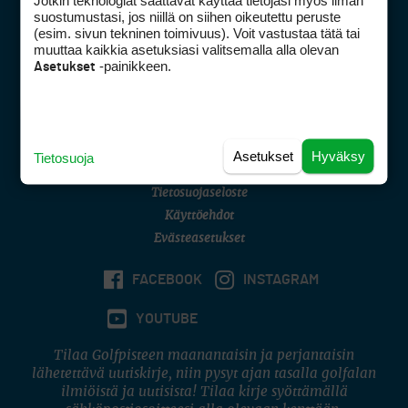
Jotkin teknologiat saattavat käyttää tietojasi myös ilman
Golfpisteen yhteystiedot
suostumustasi, jos niillä on siihen oikeutettu peruste
(esim. sivun tekninen toimivuus). Voit vastustaa tätä tai
DSA avoimuusraportti
muuttaa kaikkia asetuksiasi valitsemalla alla olevan
-painikkeen.
Asetukset
Asiakaspalvelu
Digipalvelut
(09) 156 6227
Avoinna ma–pe 8–16
Avoinna ma–pe 8–17
Asetukset
Hyväksy
Tietosuoja
(digi) digi@otavamedia.fi
Tietosuojaseloste
Käyttöehdot
Evästeasetukset
FACEBOOK
INSTAGRAM
YOUTUBE
Tilaa Golfpisteen maanantaisin ja perjantaisin
lähetettävä uutiskirje, niin pysyt ajan tasalla golfalan
ilmiöistä ja uutisista! Tilaa kirje syöttämällä