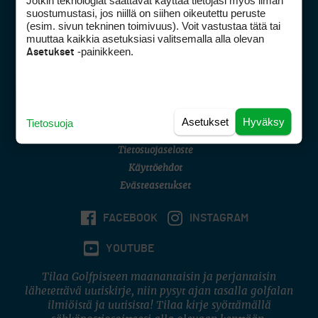
Jotkin teknologiat saattavat käyttää tietojasi myös ilman
Golfpisteen yhteystiedot
suostumustasi, jos niillä on siihen oikeutettu peruste
(esim. sivun tekninen toimivuus). Voit vastustaa tätä tai
DSA avoimuusraportti
muuttaa kaikkia asetuksiasi valitsemalla alla olevan
-painikkeen.
Asetukset
Asiakaspalvelu
Digipalvelut
(09) 156 6227
Avoinna ma–pe 8–16
Avoinna ma–pe 8–17
Asetukset
Hyväksy
Tietosuoja
(digi) digi@otavamedia.fi
Tietosuojaseloste
Käyttöehdot
Evästeasetukset
FACEBOOK
INSTAGRAM
YOUTUBE
Tilaa Golfpisteen maanantaisin ja perjantaisin
lähetettävä uutiskirje, niin pysyt ajan tasalla golfalan
ilmiöistä ja uutisista! Tilaa kirje syöttämällä