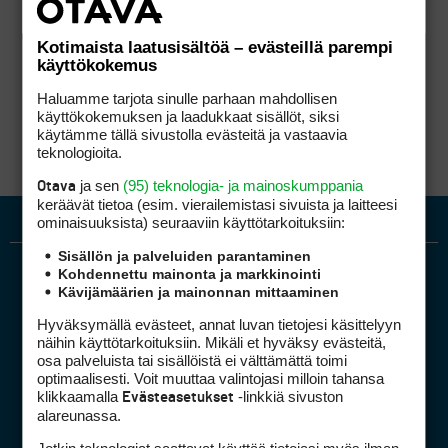
Kotimaista laatusisältöä – evästeillä parempi
käyttökokemus
Haluamme tarjota sinulle parhaan mahdollisen
käyttökokemuksen ja laadukkaat sisällöt, siksi
käytämme tällä sivustolla evästeitä ja vastaavia
teknologioita.
ja sen
(95) teknologia- ja mainoskumppania
Otava
keräävät tietoa (esim. vierailemis­tasi sivuista ja laitteesi
ominaisuuk­sista) seuraaviin käyttötarkoituksiin:
Sisällön ja palveluiden parantaminen
Kohdennettu mainonta ja markkinointi
Kävijämäärien ja mainonnan mittaaminen
Hyväksymällä evästeet, annat luvan tietojesi käsittelyyn
näihin käyttötarkoituksiin. Mikäli et hyväksy evästeitä,
osa palveluista tai sisällöistä ei välttämättä toimi
optimaalisesti. Voit muuttaa valintojasi milloin tahansa
Golfpiste mediakortti
klikkaamalla
-linkkiä sivuston
Evästeasetukset
Mediahinnasto
alareunassa.
Tietoa verkon kävijöistä