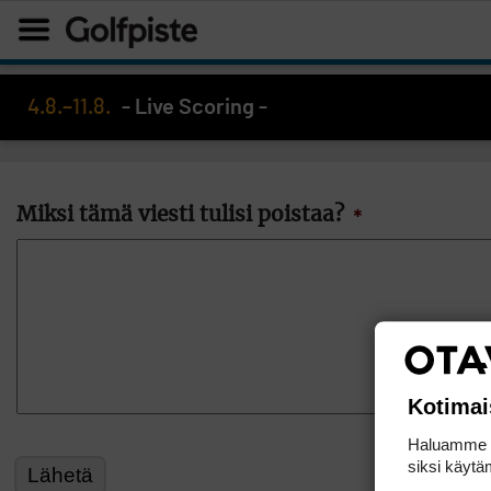
4.8.–11.8.
- Live Scoring -
Miksi tämä viesti tulisi poistaa?
*
Kotimai
Haluamme ta
siksi käytäm