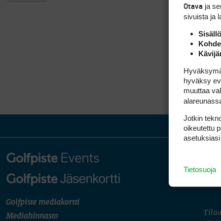
ja s
Otava
sivuista ja 
Sisäll
Kohden
Kävijä
Hyväksymällä
hyväksy eväs
muuttaa val
alareunass
Jotkin tekno
oikeutettu 
asetuksiasi
Tietosuoja
Golfpiste mediakortti
Tilaa
Mediahinnasto