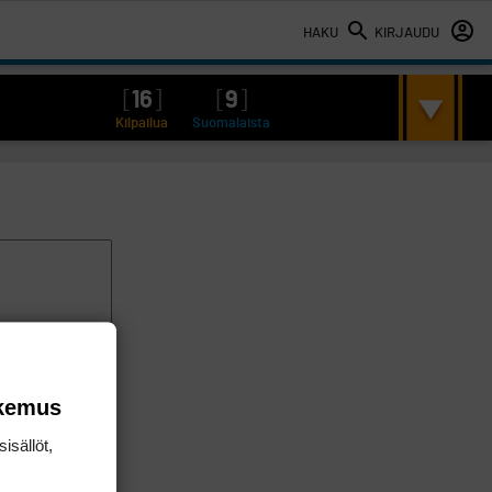
HAKU
KIRJAUDU
[
16
]
[
9
]
Kilpailua
Suomalaista
okemus
isällöt,