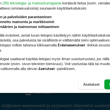
en
(95) teknologia- ja mainoskumppania
keräävät tietoa (esim. vieraile
laitteesi ominaisuuk­sista) seuraaviin käyttötarkoituksiin:
ön ja palveluiden parantaminen
nettu mainonta ja markkinointi
määrien ja mainonnan mittaaminen
 evästeet, annat luvan tietojesi käsittelyyn näihin käyttötarkoituksiin
teitä, osa palveluista tai sisällöistä ei välttämättä toimi optimaalisest
intojasi milloin tahansa klikkaamalla
-linkkiä sivust
Evästeasetukset
a.
logiat saattavat käyttää tietojasi myös ilman suostumustasi, jos niillä
peruste (esim. sivun tekninen toimivuus). Voit vastustaa tätä tai muutt
 valitsemalla alla olevan
-painikkeen.
Asetukset
Asetukset
FACEBOOK
INSTAGRAM
YOUTUBE
 Golfpisteen maanantaisin ja perjantaisin lähetettävä uutiskirje