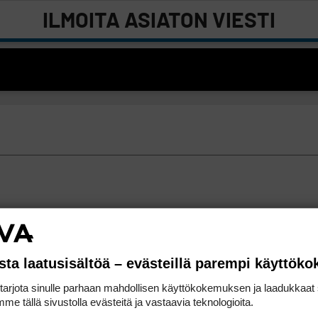
ILMOITA ASIATON VIESTI
sta laatusisältöä – evästeillä parempi käyttök
rjota sinulle parhaan mahdollisen käyttökokemuksen ja laadukkaat s
me tällä sivustolla evästeitä ja vastaavia teknologioita.