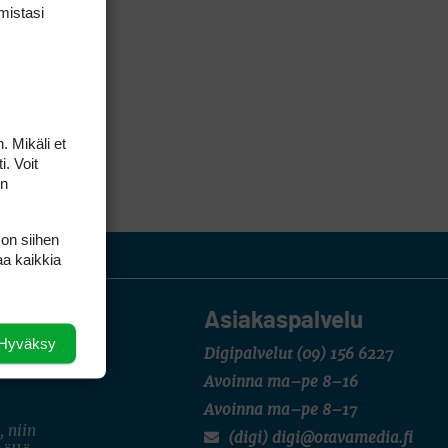
mis­tasi
. Mikäli et
i. Voit
on
 on siihen
aa kaikkia
Asiakaspalvelu
Hyväksy
Digipalvelut
(09) 156 6227
Avoinna ma–pe 8–16
Avoinna ma–pe 8–17
, niin
(digi) digi@otavamedia.fi