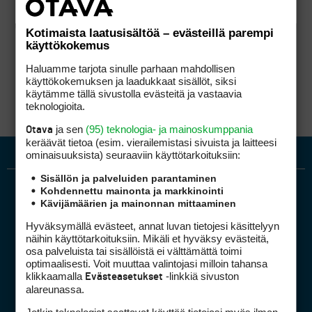
Kotimaista laatusisältöä – evästeillä parempi
käyttökokemus
Haluamme tarjota sinulle parhaan mahdollisen
käyttökokemuksen ja laadukkaat sisällöt, siksi
käytämme tällä sivustolla evästeitä ja vastaavia
teknologioita.
ja sen
(95) teknologia- ja mainoskumppania
Otava
keräävät tietoa (esim. vierailemis­tasi sivuista ja laitteesi
ominaisuuk­sista) seuraaviin käyttötarkoituksiin:
Sisällön ja palveluiden parantaminen
Kohdennettu mainonta ja markkinointi
Kävijämäärien ja mainonnan mittaaminen
Hyväksymällä evästeet, annat luvan tietojesi käsittelyyn
näihin käyttötarkoituksiin. Mikäli et hyväksy evästeitä,
osa palveluista tai sisällöistä ei välttämättä toimi
optimaalisesti. Voit muuttaa valintojasi milloin tahansa
Golfpiste mediakortti
klikkaamalla
-linkkiä sivuston
Evästeasetukset
Mediahinnasto
alareunassa.
Tietoa verkon kävijöistä