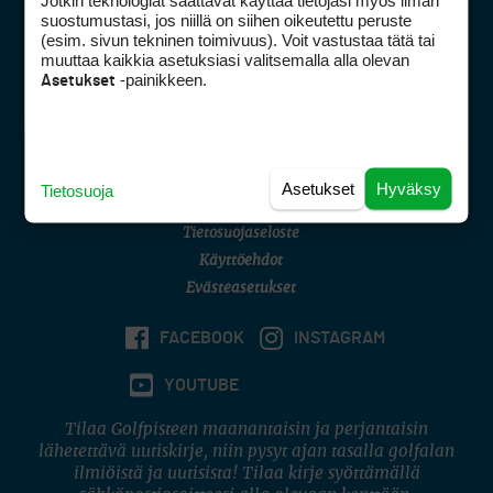
Jotkin teknologiat saattavat käyttää tietojasi myös ilman
Golfpisteen yhteystiedot
suostumustasi, jos niillä on siihen oikeutettu peruste
(esim. sivun tekninen toimivuus). Voit vastustaa tätä tai
DSA avoimuusraportti
muuttaa kaikkia asetuksiasi valitsemalla alla olevan
-painikkeen.
Asetukset
Asiakaspalvelu
Digipalvelut
(09) 156 6227
Avoinna ma–pe 8–16
Avoinna ma–pe 8–17
Asetukset
Hyväksy
Tietosuoja
(digi) digi@otavamedia.fi
Tietosuojaseloste
Käyttöehdot
Evästeasetukset
FACEBOOK
INSTAGRAM
YOUTUBE
Tilaa Golfpisteen maanantaisin ja perjantaisin
lähetettävä uutiskirje, niin pysyt ajan tasalla golfalan
ilmiöistä ja uutisista! Tilaa kirje syöttämällä