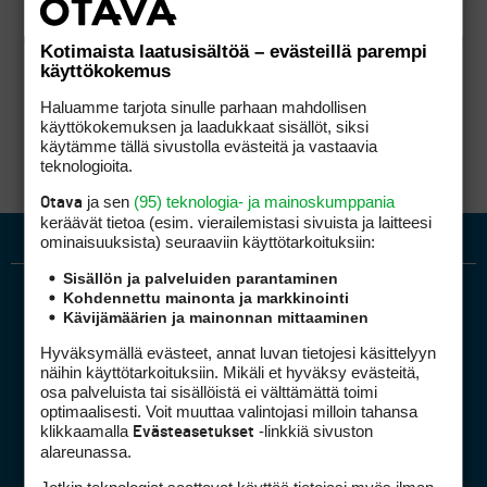
Kotimaista laatusisältöä – evästeillä parempi
käyttökokemus
Haluamme tarjota sinulle parhaan mahdollisen
käyttökokemuksen ja laadukkaat sisällöt, siksi
käytämme tällä sivustolla evästeitä ja vastaavia
teknologioita.
ja sen
(95) teknologia- ja mainoskumppania
Otava
keräävät tietoa (esim. vierailemis­tasi sivuista ja laitteesi
ominaisuuk­sista) seuraaviin käyttötarkoituksiin:
Sisällön ja palveluiden parantaminen
Kohdennettu mainonta ja markkinointi
Kävijämäärien ja mainonnan mittaaminen
Hyväksymällä evästeet, annat luvan tietojesi käsittelyyn
näihin käyttötarkoituksiin. Mikäli et hyväksy evästeitä,
osa palveluista tai sisällöistä ei välttämättä toimi
optimaalisesti. Voit muuttaa valintojasi milloin tahansa
Golfpiste mediakortti
klikkaamalla
-linkkiä sivuston
Evästeasetukset
Mediahinnasto
alareunassa.
Tietoa verkon kävijöistä