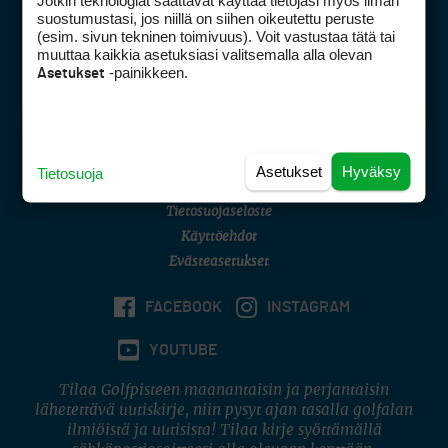
Jotkin teknologiat saattavat käyttää tietojasi myös ilman
Golfpisteen yhteystiedot
suostumustasi, jos niillä on siihen oikeutettu peruste
(esim. sivun tekninen toimivuus). Voit vastustaa tätä tai
DSA avoimuusraportti
muuttaa kaikkia asetuksiasi valitsemalla alla olevan
-painikkeen.
Asetukset
Asiakaspalvelu
Digipalvelut
(09) 156 6227
Avoinna ma–pe 8–16
Avoinna ma–pe 8–17
Asetukset
Hyväksy
Tietosuoja
(digi) digi@otavamedia.fi
Tietosuojaseloste
Käyttöehdot
Evästeasetukset
FACEBOOK
INSTAGRAM
YOUTUBE
Tilaa Golfpisteen maanantaisin ja perjantaisin
lähetettävä uutiskirje, niin pysyt ajan tasalla golfalan
ilmiöistä ja uutisista! Tilaa kirje syöttämällä