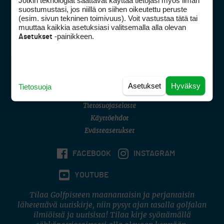
Jotkin teknologiat saattavat käyttää tietojasi myös ilman
Golfpisteen yhteystiedot
suostumustasi, jos niillä on siihen oikeutettu peruste
(esim. sivun tekninen toimivuus). Voit vastustaa tätä tai
DSA avoimuusraportti
muuttaa kaikkia asetuksiasi valitsemalla alla olevan
-painikkeen.
Asetukset
Asiakaspalvelu
Digipalvelut
(09) 156 6227
Avoinna ma–pe 8–16
Avoinna ma–pe 8–17
Asetukset
Hyväksy
Tietosuoja
(digi) digi@otavamedia.fi
Tietosuojaseloste
Käyttöehdot
Evästeasetukset
FACEBOOK
INSTAGRAM
YOUTUBE
Tilaa Golfpisteen maanantaisin ja perjantaisin
lähetettävä uutiskirje, niin pysyt ajan tasalla golfalan
ilmiöistä ja uutisista! Tilaa kirje syöttämällä