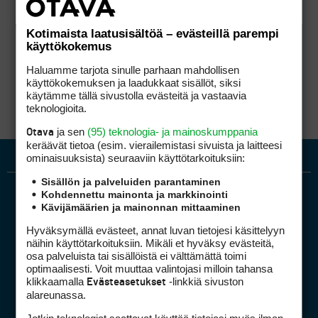
Kotimaista laatusisältöä – evästeillä parempi
käyttökokemus
Haluamme tarjota sinulle parhaan mahdollisen
käyttökokemuksen ja laadukkaat sisällöt, siksi
käytämme tällä sivustolla evästeitä ja vastaavia
teknologioita.
ja sen
(95) teknologia- ja mainoskumppania
Otava
keräävät tietoa (esim. vierailemis­tasi sivuista ja laitteesi
ominaisuuk­sista) seuraaviin käyttötarkoituksiin:
Sisällön ja palveluiden parantaminen
Kohdennettu mainonta ja markkinointi
Kävijämäärien ja mainonnan mittaaminen
Hyväksymällä evästeet, annat luvan tietojesi käsittelyyn
näihin käyttötarkoituksiin. Mikäli et hyväksy evästeitä,
osa palveluista tai sisällöistä ei välttämättä toimi
optimaalisesti. Voit muuttaa valintojasi milloin tahansa
Golfpiste mediakortti
klikkaamalla
-linkkiä sivuston
Evästeasetukset
Mediahinnasto
alareunassa.
Tietoa verkon kävijöistä