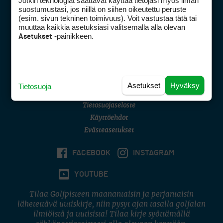
Jotkin teknologiat saattavat käyttää tietojasi myös ilman
Golfpisteen yhteystiedot
suostumustasi, jos niillä on siihen oikeutettu peruste
(esim. sivun tekninen toimivuus). Voit vastustaa tätä tai
DSA avoimuusraportti
muuttaa kaikkia asetuksiasi valitsemalla alla olevan
-painikkeen.
Asetukset
Asiakaspalvelu
Digipalvelut
(09) 156 6227
Avoinna ma–pe 8–16
Avoinna ma–pe 8–17
Asetukset
Hyväksy
Tietosuoja
(digi) digi@otavamedia.fi
Tietosuojaseloste
Käyttöehdot
Evästeasetukset
FACEBOOK
INSTAGRAM
YOUTUBE
Tilaa Golfpisteen maanantaisin ja perjantaisin
lähetettävä uutiskirje, niin pysyt ajan tasalla golfalan
ilmiöistä ja uutisista! Tilaa kirje syöttämällä