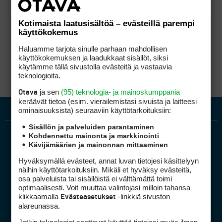
Kotimaista laatusisältöä – evästeillä parempi
käyttökokemus
Haluamme tarjota sinulle parhaan mahdollisen
käyttökokemuksen ja laadukkaat sisällöt, siksi
käytämme tällä sivustolla evästeitä ja vastaavia
teknologioita.
ja sen
(95) teknologia- ja mainoskumppania
Otava
keräävät tietoa (esim. vierailemis­tasi sivuista ja laitteesi
ominaisuuk­sista) seuraaviin käyttötarkoituksiin:
Sisällön ja palveluiden parantaminen
Kohdennettu mainonta ja markkinointi
Kävijämäärien ja mainonnan mittaaminen
Hyväksymällä evästeet, annat luvan tietojesi käsittelyyn
näihin käyttötarkoituksiin. Mikäli et hyväksy evästeitä,
osa palveluista tai sisällöistä ei välttämättä toimi
optimaalisesti. Voit muuttaa valintojasi milloin tahansa
Golfpiste mediakortti
klikkaamalla
-linkkiä sivuston
Evästeasetukset
Mediahinnasto
alareunassa.
Tietoa verkon kävijöistä