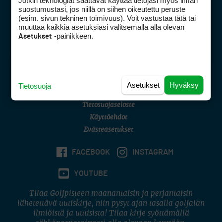
Jotkin teknologiat saattavat käyttää tietojasi myös ilman
Golfpisteen yhteystiedot
suostumustasi, jos niillä on siihen oikeutettu peruste
(esim. sivun tekninen toimivuus). Voit vastustaa tätä tai
DSA avoimuusraportti
muuttaa kaikkia asetuksiasi valitsemalla alla olevan
-painikkeen.
Asetukset
Asiakaspalvelu
Digipalvelut
(09) 156 6227
Avoinna ma–pe 8–16
Avoinna ma–pe 8–17
Asetukset
Hyväksy
Tietosuoja
(digi) digi@otavamedia.fi
Tietosuojaseloste
Käyttöehdot
Evästeasetukset
FACEBOOK
INSTAGRAM
YOUTUBE
Tilaa Golfpisteen maanantaisin ja perjantaisin
lähetettävä uutiskirje, niin pysyt ajan tasalla golfalan
ilmiöistä ja uutisista! Tilaa kirje syöttämällä