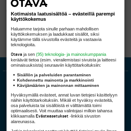
Kotimaista laatusisältöä – evästeillä parempi
käyttökokemus
Haluamme tarjota sinulle parhaan mahdollisen
käyttökokemuksen ja laadukkaat sisällöt, siksi
käytämme tällä sivustolla evästeitä ja vastaavia
teknologioita.
ja sen
(95) teknologia- ja mainoskumppania
Otava
keräävät tietoa (esim. vierailemis­tasi sivuista ja laitteesi
ominaisuuk­sista) seuraaviin käyttötarkoituksiin:
Sisällön ja palveluiden parantaminen
Kohdennettu mainonta ja markkinointi
Kävijämäärien ja mainonnan mittaaminen
Hyväksymällä evästeet, annat luvan tietojesi käsittelyyn
näihin käyttötarkoituksiin. Mikäli et hyväksy evästeitä,
osa palveluista tai sisällöistä ei välttämättä toimi
optimaalisesti. Voit muuttaa valintojasi milloin tahansa
Golfpiste mediakortti
klikkaamalla
-linkkiä sivuston
Evästeasetukset
Mediahinnasto
alareunassa.
Tietoa verkon kävijöistä