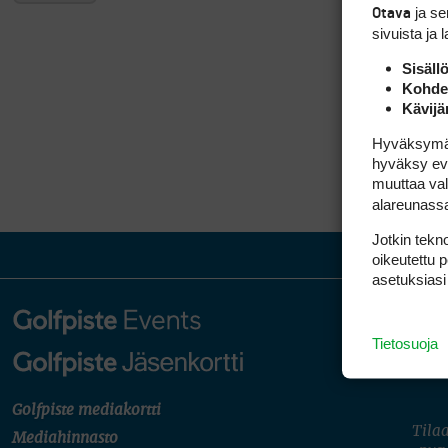
ja s
Otava
sivuista ja 
Sisäll
Kohden
Kävijä
Hyväksymällä
hyväksy eväs
muuttaa val
alareunass
Jotkin tekno
oikeutettu 
asetuksiasi
Tietosuoja
Golfpiste mediakortti
Tilaa
Mediahinnasto