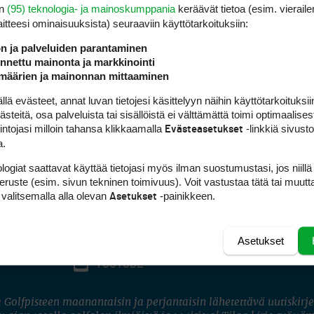
en
(95) teknologia- ja mainoskumppania
keräävät tietoa (esim. vieraile
laitteesi ominaisuuk­sista) seuraaviin käyttötarkoituksiin:
ön ja palveluiden parantaminen
nettu mainonta ja markkinointi
määrien ja mainonnan mittaaminen
 evästeet, annat luvan tietojesi käsittelyyn näihin käyttötarkoituksiin
teitä, osa palveluista tai sisällöistä ei välttämättä toimi optimaalisest
intojasi milloin tahansa klikkaamalla
-linkkiä sivust
Evästeasetukset
a.
logiat saattavat käyttää tietojasi myös ilman suostumustasi, jos niillä
peruste (esim. sivun tekninen toimivuus). Voit vastustaa tätä tai muutt
 valitsemalla alla olevan
-painikkeen.
Asetukset
Asetukset
FACEBOOK
INSTAGRAM
YOUTUBE
 Golfpisteen maanantaisin ja perjantaisin lähetettävä uutiskirje