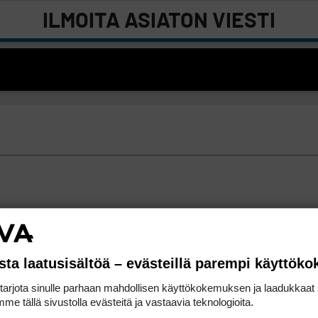
ILMOITA ASIATON VIESTI
sta laatusisältöä – evästeillä parempi käyttök
rjota sinulle parhaan mahdollisen käyttökokemuksen ja laadukkaat s
me tällä sivustolla evästeitä ja vastaavia teknologioita.