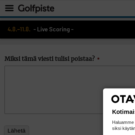
4.8.–11.8.
- Live Scoring -
Miksi tämä viesti tulisi poistaa?
*
Kotimai
Haluamme ta
siksi käytäm