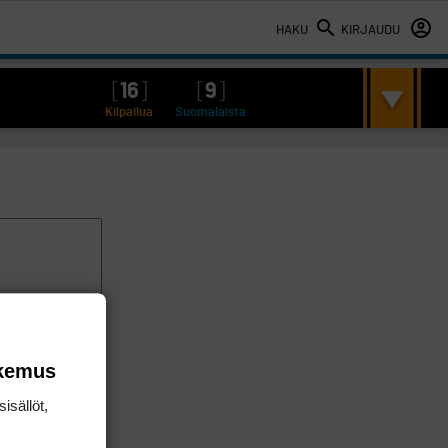
HAKU
KIRJAUDU
[
16
]
[
9
]
Kilpailua
Suomalaista
okemus
isällöt,