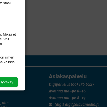
mis­tasi
. Mikäli et
i. Voit
on
 on siihen
aa kaikkia
Asiakaspalvelu
Hyväksy
Digipalvelut
(09) 156 6227
Avoinna ma–pe 8–16
Avoinna ma–pe 8–17
, niin
(digi) digi@otavamedia.fi