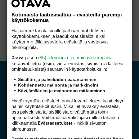
Kotimaista laatusisältöä – evästeillä parempi
käyttökokemus
Haluamme tarjota sinulle parhaan mahdollisen
käyttökokemuksen ja laadukkaat sisällöt, siksi
käytämme tällä sivustolla evästeitä ja vastaavia
teknologioita.
ja sen
(95) teknologia- ja mainoskumppania
Otava
keräävät tietoa (esim. vierailemis­tasi sivuista ja laitteesi
ominaisuuk­sista) seuraaviin käyttötarkoituksiin:
Sisällön ja palveluiden parantaminen
Kohdennettu mainonta ja markkinointi
Kävijämäärien ja mainonnan mittaaminen
Hyväksymällä evästeet, annat luvan tietojesi käsittelyyn
näihin käyttötarkoituksiin. Mikäli et hyväksy evästeitä,
osa palveluista tai sisällöistä ei välttämättä toimi
optimaalisesti. Voit muuttaa valintojasi milloin tahansa
Golfpiste mediakortti
klikkaamalla
-linkkiä sivuston
Evästeasetukset
Mediahinnasto
alareunassa.
Tietoa verkon kävijöistä