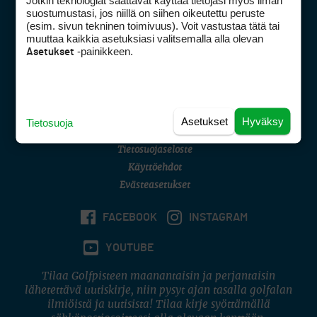
Jotkin teknologiat saattavat käyttää tietojasi myös ilman
Golfpisteen yhteystiedot
suostumustasi, jos niillä on siihen oikeutettu peruste
(esim. sivun tekninen toimivuus). Voit vastustaa tätä tai
DSA avoimuusraportti
muuttaa kaikkia asetuksiasi valitsemalla alla olevan
-painikkeen.
Asetukset
Asiakaspalvelu
Digipalvelut
(09) 156 6227
Avoinna ma–pe 8–16
Avoinna ma–pe 8–17
Asetukset
Hyväksy
Tietosuoja
(digi) digi@otavamedia.fi
Tietosuojaseloste
Käyttöehdot
Evästeasetukset
FACEBOOK
INSTAGRAM
YOUTUBE
Tilaa Golfpisteen maanantaisin ja perjantaisin
lähetettävä uutiskirje, niin pysyt ajan tasalla golfalan
ilmiöistä ja uutisista! Tilaa kirje syöttämällä