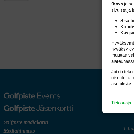
ja s
Otava
sivuista ja 
Sisäll
Kohden
Kävijä
Hyväksymällä
hyväksy eväs
muuttaa val
alareunass
Jotkin tekno
oikeutettu 
asetuksiasi
Tietosuoja
Golfpiste mediakortti
Tilaa
Mediahinnasto