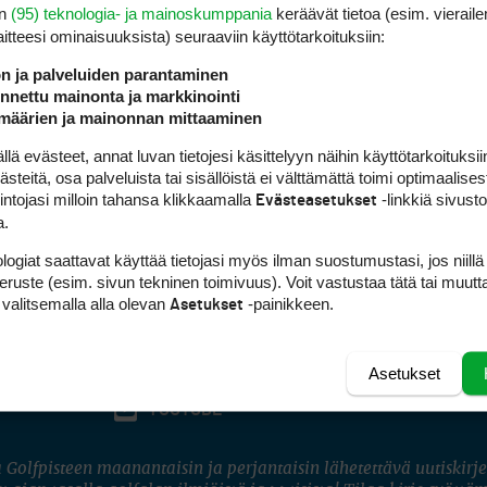
en
(95) teknologia- ja mainoskumppania
keräävät tietoa (esim. vieraile
laitteesi ominaisuuk­sista) seuraaviin käyttötarkoituksiin:
ön ja palveluiden parantaminen
nettu mainonta ja markkinointi
määrien ja mainonnan mittaaminen
 evästeet, annat luvan tietojesi käsittelyyn näihin käyttötarkoituksiin
teitä, osa palveluista tai sisällöistä ei välttämättä toimi optimaalisest
intojasi milloin tahansa klikkaamalla
-linkkiä sivust
Evästeasetukset
a.
logiat saattavat käyttää tietojasi myös ilman suostumustasi, jos niillä
peruste (esim. sivun tekninen toimivuus). Voit vastustaa tätä tai muutt
 valitsemalla alla olevan
-painikkeen.
Asetukset
Asetukset
FACEBOOK
INSTAGRAM
YOUTUBE
 Golfpisteen maanantaisin ja perjantaisin lähetettävä uutiskirje