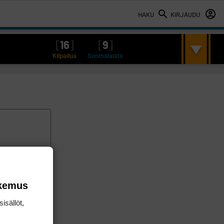
HAKU
KIRJAUDU
[
16
]
[
9
]
Kilpailua
Suomalaista
okemus
isällöt,