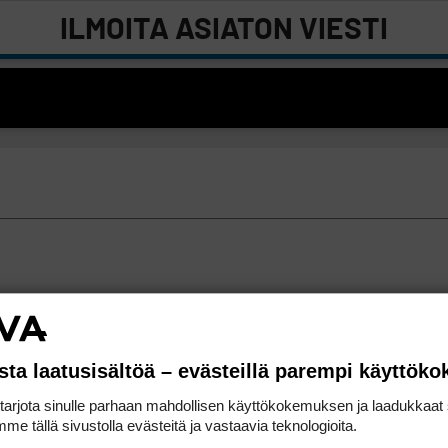
ILMOITA ASIATON VIESTI
sta laatusisältöä – evästeillä parempi käyttök
rjota sinulle parhaan mahdollisen käyttökokemuksen ja laadukkaat s
me tällä sivustolla evästeitä ja vastaavia teknologioita.