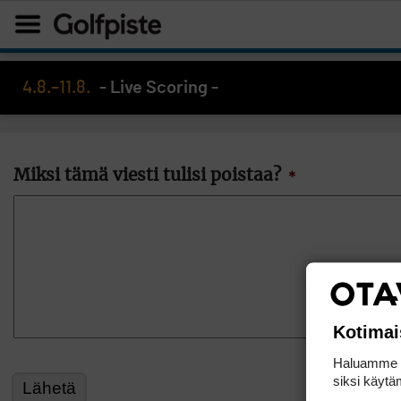
4.8.–11.8.
- Live Scoring -
Miksi tämä viesti tulisi poistaa?
*
Kotimai
Haluamme ta
siksi käytäm