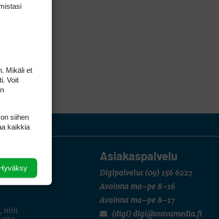
mis­tasi
. Mikäli et
i. Voit
on
 on siihen
aa kaikkia
Asiakaspalvelu
Hyväksy
Digipalvelut
(09) 156 6227
Avoinna ma–pe 8–16
Avoinna ma–pe 8–17
, niin
(digi) digi@otavamedia.fi