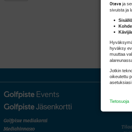
ja s
Otava
sivuista ja 
Sisäll
Kohden
Kävijä
Hyväksymällä
hyväksy eväs
muuttaa val
alareunass
Jotkin tekno
oikeutettu 
asetuksiasi
Tietosuoja
Golfpiste mediakortti
Tilaa
Mediahinnasto