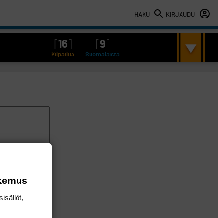
HAKU
KIRJAUDU
[
16
]
[
9
]
Kilpailua
Suomalaista
okemus
isällöt,