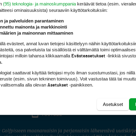
en
(95) teknologia- ja mainoskumppania
keräävät tietoa (esim. vieraile
laitteesi ominaisuuk­sista) seuraaviin käyttötarkoituksiin:
ön ja palveluiden parantaminen
nettu mainonta ja markkinointi
määrien ja mainonnan mittaaminen
 evästeet, annat luvan tietojesi käsittelyyn näihin käyttötarkoituksiin
teitä, osa palveluista tai sisällöistä ei välttämättä toimi optimaalisest
intojasi milloin tahansa klikkaamalla
-linkkiä sivust
Evästeasetukset
a.
logiat saattavat käyttää tietojasi myös ilman suostumustasi, jos niillä
peruste (esim. sivun tekninen toimivuus). Voit vastustaa tätä tai muutt
 valitsemalla alla olevan
-painikkeen.
Asetukset
Asetukset
FACEBOOK
INSTAGRAM
YOUTUBE
 Golfpisteen maanantaisin ja perjantaisin lähetettävä uutiskirje