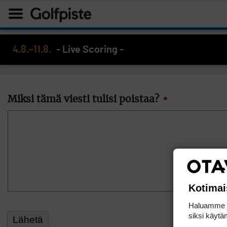
4.8.–11.8.
- Live Scoring -
Miksi tämä viesti tulisi poistaa?
*
Kotimai
Haluamme ta
siksi käytäm