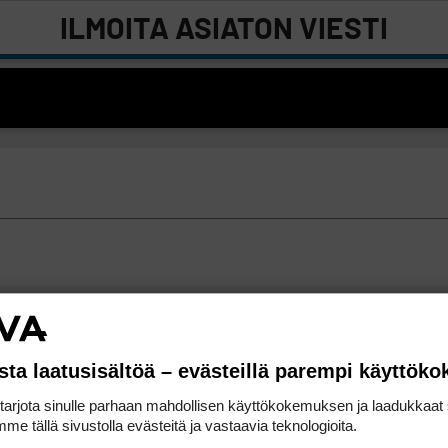
ILMOITA ASIATON VIESTI
sta laatusisältöä – evästeillä parempi käyttök
rjota sinulle parhaan mahdollisen käyttökokemuksen ja laadukkaat s
me tällä sivustolla evästeitä ja vastaavia teknologioita.