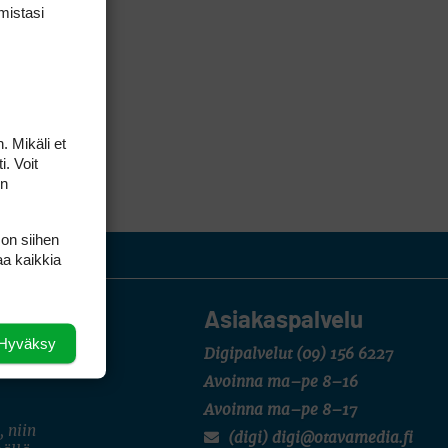
mis­tasi
. Mikäli et
i. Voit
on
 on siihen
aa kaikkia
Asiakaspalvelu
Hyväksy
Digipalvelut
(09) 156 6227
Avoinna ma–pe 8–16
Avoinna ma–pe 8–17
, niin
(digi) digi@otavamedia.fi