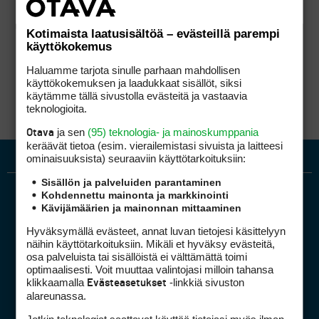
Kotimaista laatusisältöä – evästeillä parempi
käyttökokemus
Haluamme tarjota sinulle parhaan mahdollisen
käyttökokemuksen ja laadukkaat sisällöt, siksi
käytämme tällä sivustolla evästeitä ja vastaavia
teknologioita.
ja sen
(95) teknologia- ja mainoskumppania
Otava
keräävät tietoa (esim. vierailemis­tasi sivuista ja laitteesi
ominaisuuk­sista) seuraaviin käyttötarkoituksiin:
Sisällön ja palveluiden parantaminen
Kohdennettu mainonta ja markkinointi
Kävijämäärien ja mainonnan mittaaminen
Hyväksymällä evästeet, annat luvan tietojesi käsittelyyn
näihin käyttötarkoituksiin. Mikäli et hyväksy evästeitä,
osa palveluista tai sisällöistä ei välttämättä toimi
optimaalisesti. Voit muuttaa valintojasi milloin tahansa
Golfpiste mediakortti
klikkaamalla
-linkkiä sivuston
Evästeasetukset
Mediahinnasto
alareunassa.
Tietoa verkon kävijöistä