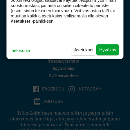
Jotkin teknologiat saattavat käyttää tietojasi myös ilman
Golfpisteen yhteystiedot
suostumustasi, jos niillä on siihen oikeutettu peruste
(esim. sivun tekninen toimivuus). Voit vastustaa tätä tai
DSA avoimuusraportti
muuttaa kaikkia asetuksiasi valitsemalla alla olevan
-painikkeen.
Asetukset
Asiakaspalvelu
Digipalvelut
(09) 156 6227
Avoinna ma–pe 8–16
Avoinna ma–pe 8–17
Asetukset
Hyväksy
Tietosuoja
(digi) digi@otavamedia.fi
Tietosuojaseloste
Käyttöehdot
Evästeasetukset
FACEBOOK
INSTAGRAM
YOUTUBE
Tilaa Golfpisteen maanantaisin ja perjantaisin
lähetettävä uutiskirje, niin pysyt ajan tasalla golfalan
ilmiöistä ja uutisista! Tilaa kirje syöttämällä