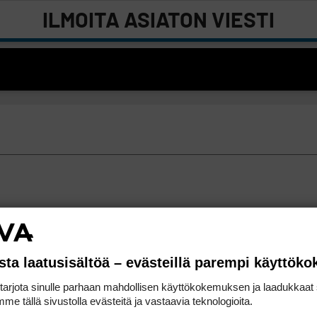
ILMOITA ASIATON VIESTI
sta laatusisältöä – evästeillä parempi käyttök
rjota sinulle parhaan mahdollisen käyttökokemuksen ja laadukkaat s
me tällä sivustolla evästeitä ja vastaavia teknologioita.