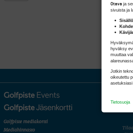
ja s
Otava
sivuista ja 
Sisäll
Kohden
Kävijä
Hyväksymällä
hyväksy eväs
muuttaa val
alareunass
Jotkin tekno
oikeutettu 
asetuksiasi
Tietosuoja
Golfpiste mediakortti
Tilaa
Mediahinnasto