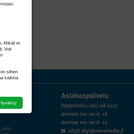
mis­tasi
. Mikäli et
i. Voit
on
 on siihen
aa kaikkia
Asiakaspalvelu
Hyväksy
Digipalvelut
(09) 156 6227
Avoinna ma–pe 8–16
Avoinna ma–pe 8–17
, niin
(digi) digi@otavamedia.fi