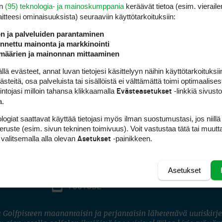
en
(95) teknologia- ja mainoskumppania
keräävät tietoa (esim. vieraile
laitteesi ominaisuuk­sista) seuraaviin käyttötarkoituksiin:
ön ja palveluiden parantaminen
nettu mainonta ja markkinointi
määrien ja mainonnan mittaaminen
 evästeet, annat luvan tietojesi käsittelyyn näihin käyttötarkoituksiin
teitä, osa palveluista tai sisällöistä ei välttämättä toimi optimaalisest
intojasi milloin tahansa klikkaamalla
-linkkiä sivust
Evästeasetukset
a.
logiat saattavat käyttää tietojasi myös ilman suostumustasi, jos niillä
peruste (esim. sivun tekninen toimivuus). Voit vastustaa tätä tai muutt
 valitsemalla alla olevan
-painikkeen.
Asetukset
Asetukset
FACEBOOK
INSTAGRAM
YOUTUBE
 Golfpisteen maanantaisin ja perjantaisin lähetettävä uutiskirje