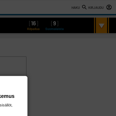
HAKU
KIRJAUDU
[
16
]
[
9
]
Kilpailua
Suomalaista
okemus
isällöt,