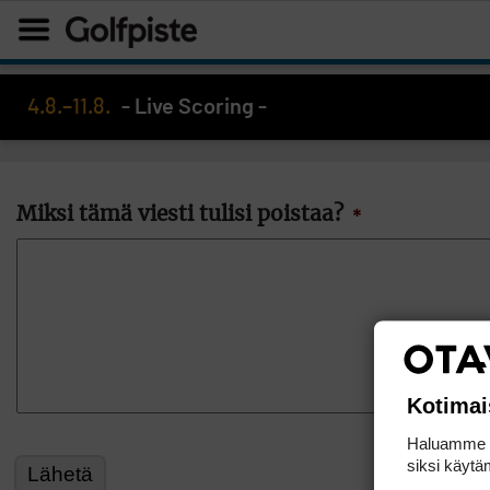
4.8.–11.8.
- Live Scoring -
Miksi tämä viesti tulisi poistaa?
*
Kotimai
Haluamme ta
siksi käytäm