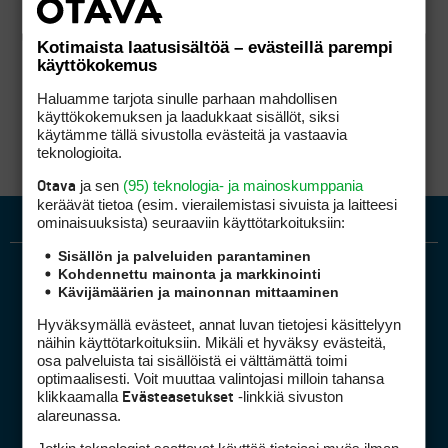
Kotimaista laatusisältöä – evästeillä parempi
käyttökokemus
Haluamme tarjota sinulle parhaan mahdollisen
käyttökokemuksen ja laadukkaat sisällöt, siksi
käytämme tällä sivustolla evästeitä ja vastaavia
teknologioita.
ja sen
(95) teknologia- ja mainoskumppania
Otava
keräävät tietoa (esim. vierailemis­tasi sivuista ja laitteesi
ominaisuuk­sista) seuraaviin käyttötarkoituksiin:
Sisällön ja palveluiden parantaminen
Kohdennettu mainonta ja markkinointi
Kävijämäärien ja mainonnan mittaaminen
Hyväksymällä evästeet, annat luvan tietojesi käsittelyyn
näihin käyttötarkoituksiin. Mikäli et hyväksy evästeitä,
osa palveluista tai sisällöistä ei välttämättä toimi
optimaalisesti. Voit muuttaa valintojasi milloin tahansa
Golfpiste mediakortti
klikkaamalla
-linkkiä sivuston
Evästeasetukset
Mediahinnasto
alareunassa.
Tietoa verkon kävijöistä