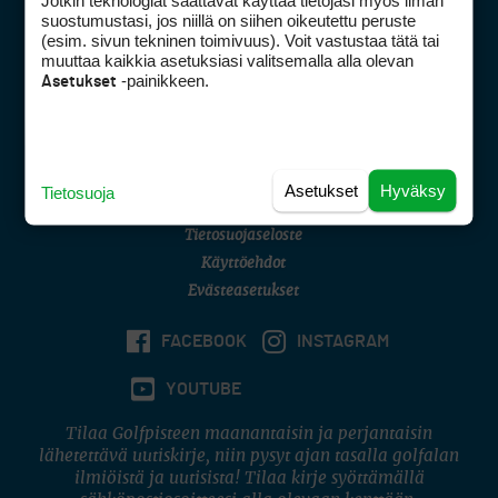
Jotkin teknologiat saattavat käyttää tietojasi myös ilman
Golfpisteen yhteystiedot
suostumustasi, jos niillä on siihen oikeutettu peruste
(esim. sivun tekninen toimivuus). Voit vastustaa tätä tai
DSA avoimuusraportti
muuttaa kaikkia asetuksiasi valitsemalla alla olevan
-painikkeen.
Asetukset
Asiakaspalvelu
Digipalvelut
(09) 156 6227
Avoinna ma–pe 8–16
Avoinna ma–pe 8–17
Asetukset
Hyväksy
Tietosuoja
(digi) digi@otavamedia.fi
Tietosuojaseloste
Käyttöehdot
Evästeasetukset
FACEBOOK
INSTAGRAM
YOUTUBE
Tilaa Golfpisteen maanantaisin ja perjantaisin
lähetettävä uutiskirje, niin pysyt ajan tasalla golfalan
ilmiöistä ja uutisista! Tilaa kirje syöttämällä