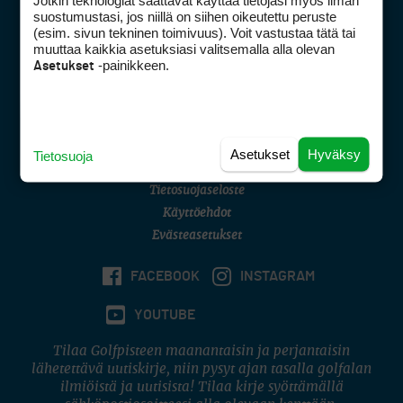
Jotkin teknologiat saattavat käyttää tietojasi myös ilman
Golfpisteen yhteystiedot
suostumustasi, jos niillä on siihen oikeutettu peruste
(esim. sivun tekninen toimivuus). Voit vastustaa tätä tai
DSA avoimuusraportti
muuttaa kaikkia asetuksiasi valitsemalla alla olevan
-painikkeen.
Asetukset
Asiakaspalvelu
Digipalvelut
(09) 156 6227
Avoinna ma–pe 8–16
Avoinna ma–pe 8–17
Asetukset
Hyväksy
Tietosuoja
(digi) digi@otavamedia.fi
Tietosuojaseloste
Käyttöehdot
Evästeasetukset
FACEBOOK
INSTAGRAM
YOUTUBE
Tilaa Golfpisteen maanantaisin ja perjantaisin
lähetettävä uutiskirje, niin pysyt ajan tasalla golfalan
ilmiöistä ja uutisista! Tilaa kirje syöttämällä