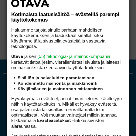
Kotimaista laatusisältöä – evästeillä parempi
käyttökokemus
Haluamme tarjota sinulle parhaan mahdollisen
käyttökokemuksen ja laadukkaat sisällöt, siksi
käytämme tällä sivustolla evästeitä ja vastaavia
teknologioita.
ja sen
(95) teknologia- ja mainoskumppania
Otava
keräävät tietoa (esim. vierailemis­tasi sivuista ja laitteesi
ominaisuuk­sista) seuraaviin käyttötarkoituksiin:
Sisällön ja palveluiden parantaminen
Kohdennettu mainonta ja markkinointi
Kävijämäärien ja mainonnan mittaaminen
Hyväksymällä evästeet, annat luvan tietojesi käsittelyyn
näihin käyttötarkoituksiin. Mikäli et hyväksy evästeitä,
osa palveluista tai sisällöistä ei välttämättä toimi
optimaalisesti. Voit muuttaa valintojasi milloin tahansa
Golfpiste mediakortti
klikkaamalla
-linkkiä sivuston
Evästeasetukset
Mediahinnasto
alareunassa.
Tietoa verkon kävijöistä