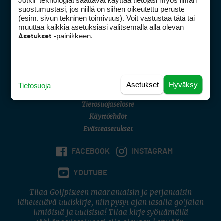
Jotkin teknologiat saattavat käyttää tietojasi myös ilman
Golfpisteen yhteystiedot
suostumustasi, jos niillä on siihen oikeutettu peruste
(esim. sivun tekninen toimivuus). Voit vastustaa tätä tai
DSA avoimuusraportti
muuttaa kaikkia asetuksiasi valitsemalla alla olevan
-painikkeen.
Asetukset
Asiakaspalvelu
Digipalvelut
(09) 156 6227
Avoinna ma–pe 8–16
Avoinna ma–pe 8–17
Asetukset
Hyväksy
Tietosuoja
(digi) digi@otavamedia.fi
Tietosuojaseloste
Käyttöehdot
Evästeasetukset
FACEBOOK
INSTAGRAM
YOUTUBE
Tilaa Golfpisteen maanantaisin ja perjantaisin
lähetettävä uutiskirje, niin pysyt ajan tasalla golfalan
ilmiöistä ja uutisista! Tilaa kirje syöttämällä