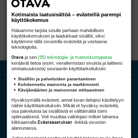
Kotimaista laatusisältöä – evästeillä parempi
käyttökokemus
Haluamme tarjota sinulle parhaan mahdollisen
käyttökokemuksen ja laadukkaat sisällöt, siksi
käytämme tällä sivustolla evästeitä ja vastaavia
teknologioita.
ja sen
(95) teknologia- ja mainoskumppania
Otava
keräävät tietoa (esim. vierailemis­tasi sivuista ja laitteesi
ominaisuuk­sista) seuraaviin käyttötarkoituksiin:
Sisällön ja palveluiden parantaminen
Kohdennettu mainonta ja markkinointi
Kävijämäärien ja mainonnan mittaaminen
Hyväksymällä evästeet, annat luvan tietojesi käsittelyyn
näihin käyttötarkoituksiin. Mikäli et hyväksy evästeitä,
osa palveluista tai sisällöistä ei välttämättä toimi
optimaalisesti. Voit muuttaa valintojasi milloin tahansa
Golfpiste mediakortti
klikkaamalla
-linkkiä sivuston
Evästeasetukset
Mediahinnasto
alareunassa.
Tietoa verkon kävijöistä