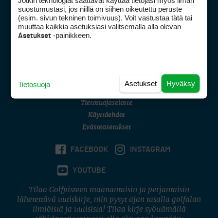
Jotkin teknologiat saattavat käyttää tietojasi myös ilman
Golfpisteen yhteystiedot
suostumustasi, jos niillä on siihen oikeutettu peruste
(esim. sivun tekninen toimivuus). Voit vastustaa tätä tai
DSA avoimuusraportti
muuttaa kaikkia asetuksiasi valitsemalla alla olevan
-painikkeen.
Asetukset
Asiakaspalvelu
Digipalvelut
(09) 156 6227
Avoinna ma–pe 8–16
Avoinna ma–pe 8–17
Asetukset
Hyväksy
Tietosuoja
(digi) digi@otavamedia.fi
Tietosuojaseloste
Käyttöehdot
Evästeasetukset
FACEBOOK
INSTAGRAM
YOUTUBE
Tilaa Golfpisteen maanantaisin ja perjantaisin
lähetettävä uutiskirje, niin pysyt ajan tasalla golfalan
ilmiöistä ja uutisista! Tilaa kirje syöttämällä