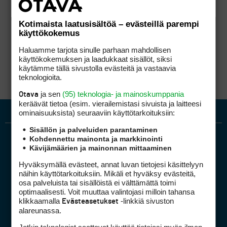
Kotimaista laatusisältöä – evästeillä parempi
käyttökokemus
Haluamme tarjota sinulle parhaan mahdollisen
käyttökokemuksen ja laadukkaat sisällöt, siksi
käytämme tällä sivustolla evästeitä ja vastaavia
teknologioita.
ja sen
(95) teknologia- ja mainoskumppania
Otava
keräävät tietoa (esim. vierailemis­tasi sivuista ja laitteesi
ominaisuuk­sista) seuraaviin käyttötarkoituksiin:
Sisällön ja palveluiden parantaminen
Kohdennettu mainonta ja markkinointi
Kävijämäärien ja mainonnan mittaaminen
Hyväksymällä evästeet, annat luvan tietojesi käsittelyyn
näihin käyttötarkoituksiin. Mikäli et hyväksy evästeitä,
osa palveluista tai sisällöistä ei välttämättä toimi
optimaalisesti. Voit muuttaa valintojasi milloin tahansa
Golfpiste mediakortti
klikkaamalla
-linkkiä sivuston
Evästeasetukset
Mediahinnasto
alareunassa.
Tietoa verkon kävijöistä