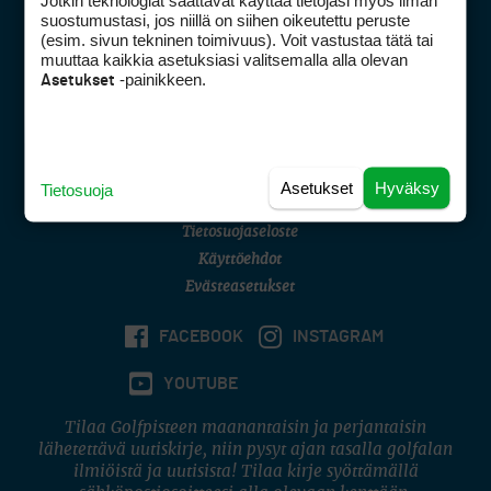
Jotkin teknologiat saattavat käyttää tietojasi myös ilman
Golfpisteen yhteystiedot
suostumustasi, jos niillä on siihen oikeutettu peruste
(esim. sivun tekninen toimivuus). Voit vastustaa tätä tai
DSA avoimuusraportti
muuttaa kaikkia asetuksiasi valitsemalla alla olevan
-painikkeen.
Asetukset
Asiakaspalvelu
Digipalvelut
(09) 156 6227
Avoinna ma–pe 8–16
Avoinna ma–pe 8–17
Asetukset
Hyväksy
Tietosuoja
(digi) digi@otavamedia.fi
Tietosuojaseloste
Käyttöehdot
Evästeasetukset
FACEBOOK
INSTAGRAM
YOUTUBE
Tilaa Golfpisteen maanantaisin ja perjantaisin
lähetettävä uutiskirje, niin pysyt ajan tasalla golfalan
ilmiöistä ja uutisista! Tilaa kirje syöttämällä