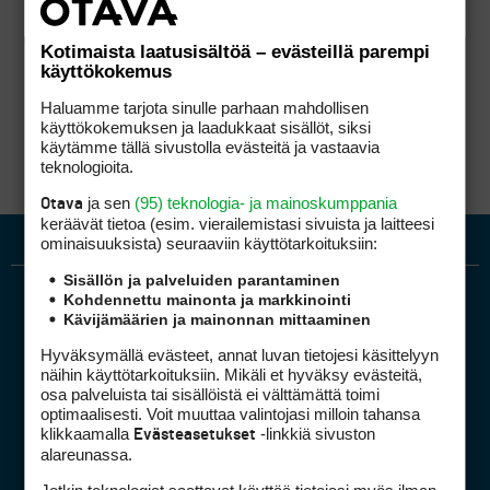
Kotimaista laatusisältöä – evästeillä parempi
käyttökokemus
Haluamme tarjota sinulle parhaan mahdollisen
käyttökokemuksen ja laadukkaat sisällöt, siksi
käytämme tällä sivustolla evästeitä ja vastaavia
teknologioita.
ja sen
(95) teknologia- ja mainoskumppania
Otava
keräävät tietoa (esim. vierailemis­tasi sivuista ja laitteesi
ominaisuuk­sista) seuraaviin käyttötarkoituksiin:
Sisällön ja palveluiden parantaminen
Kohdennettu mainonta ja markkinointi
Kävijämäärien ja mainonnan mittaaminen
Hyväksymällä evästeet, annat luvan tietojesi käsittelyyn
näihin käyttötarkoituksiin. Mikäli et hyväksy evästeitä,
osa palveluista tai sisällöistä ei välttämättä toimi
optimaalisesti. Voit muuttaa valintojasi milloin tahansa
Golfpiste mediakortti
klikkaamalla
-linkkiä sivuston
Evästeasetukset
Mediahinnasto
alareunassa.
Tietoa verkon kävijöistä