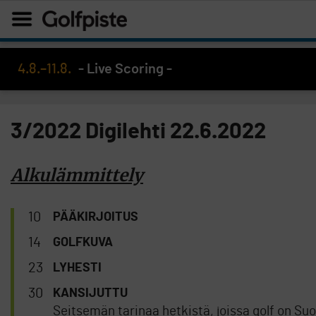
4.8.–11.8.
- Live Scoring -
3/2022 Digilehti 22.6.2022
Alkulämmittely
10
PÄÄKIRJOITUS
14
GOLFKUVA
23
LYHESTI
30
KANSIJUTTU
Seitsemän tarinaa hetkistä, joissa golf on S