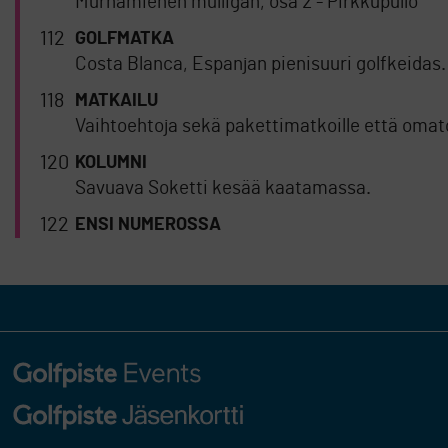
Murhamiehen mulligan, osa 2 - Pirkkupullo
112
GOLFMATKA
Costa Blanca, Espanjan pienisuuri golfkeidas.
118
MATKAILU
Vaihtoehtoja sekä pakettimatkoille että omato
120
KOLUMNI
Savuava Soketti kesää kaatamassa.
122
ENSI NUMEROSSA