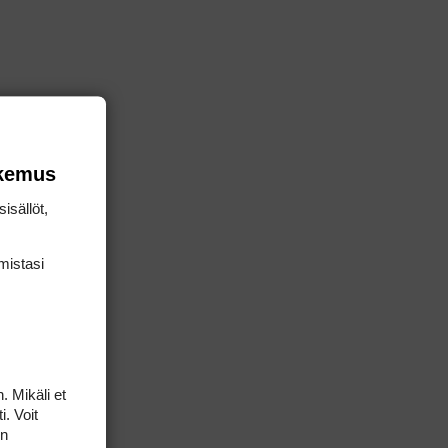
okemus
isällöt,
mis­tasi
. Mikäli et
i. Voit
on