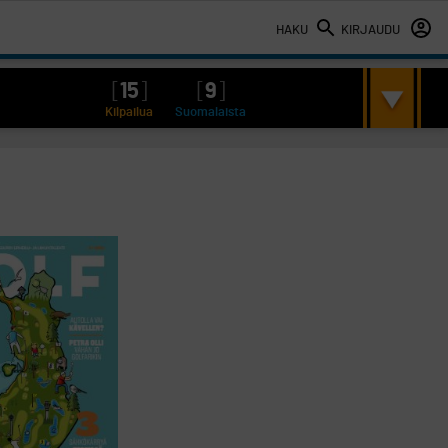
HAKU
KIRJAUDU
[
15
]
[
9
]
Kilpailua
Suomalaista