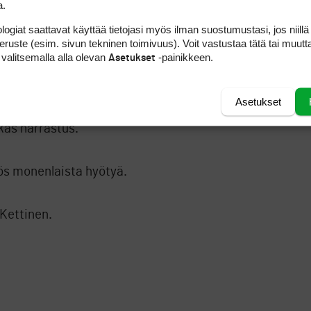
a.
logiat saattavat käyttää tietojasi myös ilman suostumustasi, jos niillä
la on suuri merkitys.
peruste (esim. sivun tekninen toimivuus). Voit vastustaa tätä tai muutt
 valitsemalla alla olevan
-painikkeen.
Asetukset
omalla tavalla.
Asetukset
akas harrastus.
yös monenlaista hyötyä.
 Kettinen.