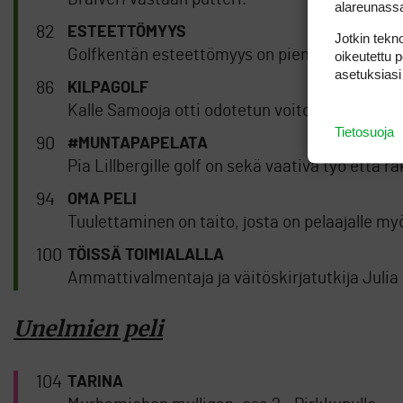
alareunass
82
ESTEETTÖMYYS
Jotkin tekno
Golfkentän esteettömyys on pieniä tekoja, joil
oikeutettu 
asetuksiasi
86
KILPAGOLF
Kalle Samooja otti odotetun voiton odottamatt
Tietosuoja
90
#MUNTAPAPELATA
Pia Lillbergille golf on sekä vaativa työ että r
94
OMA PELI
Tuulettaminen on taito, josta on pelaajalle m
100
TÖISSÄ TOIMIALALLA
Ammattivalmentaja ja väitöskirjatutkija Julia
Unelmien peli
104
TARINA