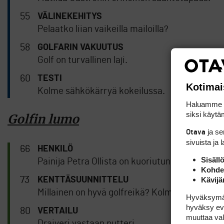
55
VÄLINEKEHITYS
Pelaatko liian vaikeilla mailoilla?
58
GOLFARIN VAKUUTUS
Golf on turvallinen laji.
60
TESTI
Kotimai
Kolme sähkökärryä kokeilussa.
Haluamme ta
siksi käytäm
Golfin lumo
ja s
Otava
sivuista ja 
66
HENKILÖ
Sisäll
Painija Petra Ollista on kuoriutunut vähän jo go
Kohden
73
Kävijä
KENTTÄSUUNNITTELU
Millainen on hyvä golfreikä? Kolme asiantunti
Hyväksymällä
hyväksy eväs
80
VERTAILU
muuttaa val
Draiveri vastaan putteri.