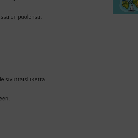
issa on puolensa.
.
e sivuttaisliikettä.
een.