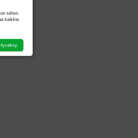
 on siihen
aa kaikkia
Hyväksy