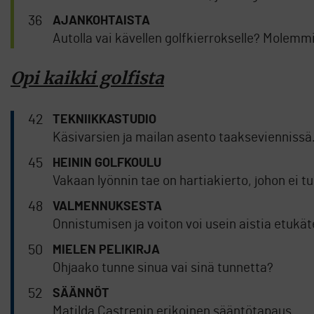
36
AJANKOHTAISTA
Autolla vai kävellen golfkierrokselle? Molemm
Opi kaikki golfista
42
TEKNIIKKASTUDIO
Käsivarsien ja mailan asento taakseviennissä
45
HEININ GOLFKOULU
Vakaan lyönnin tae on hartiakierto, johon ei tul
48
VALMENNUKSESTA
Onnistumisen ja voiton voi usein aistia etukät
50
MIELEN PELIKIRJA
Ohjaako tunne sinua vai sinä tunnetta?
52
SÄÄNNÖT
Matilda Castrenin erikoinen sääntötapaus.