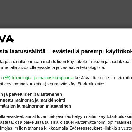
sta laatusisältöä – evästeillä parempi käyttök
rjota sinulle parhaan mahdollisen käyttökokemuksen ja laadukkaat s
me tällä sivustolla evästeitä ja vastaavia teknologioita.
en
(95) teknologia- ja mainoskumppania
keräävät tietoa (esim. vieraile
laitteesi ominaisuuk­sista) seuraaviin käyttötarkoituksiin:
ön ja palveluiden parantaminen
lfarikin.
nettu mainonta ja markkinointi
määrien ja mainonnan mittaaminen
jaa kertoo suosikkinsa.
 evästeet, annat luvan tietojesi käsittelyyn näihin käyttötarkoituksiin
teitä, osa palveluista tai sisällöistä ei välttämättä toimi optimaalisest
intojasi milloin tahansa klikkaamalla
-linkkiä sivust
Evästeasetukset