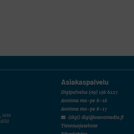
Asiakaspalvelu
Digipalvelut
(09) 156 6227
Avoinna ma–pe 8–16
Avoinna ma–pe 8–17
, niin
(digi) digi@otavamedia.fi
mällä
Tietosuojaseloste