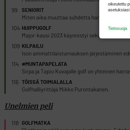
oikeutettu 
asetuksiasi
99
SENIORIT
Miten aika muuttaa suhdetta harrastukseen -
104
Tietosuoja
HUIPPUGOLF
Major-kausi 2023 käynnistyi sekä miehissä ett
109
KILPAILU
Ison ammattilaisturnauksen järjestäminen ed
114
#MUNTAPAPELATA
Sirpa ja Tapio Kuvajalle golf on yhteinen harra
116
TÖISSÄ TOIMIALALLA
Golfhalliyrittäjä Mikko Purontakanen.
Unelmien peli
118
GOLFMATKA