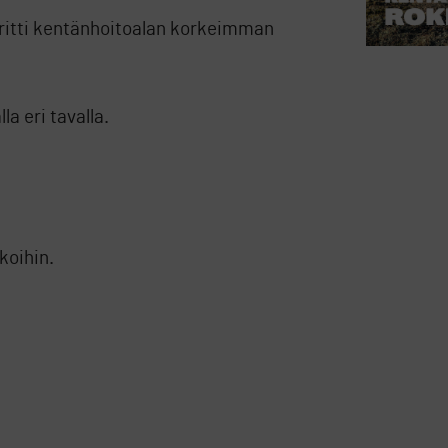
oritti kentänhoitoalan korkeimman
la eri tavalla.
koihin.