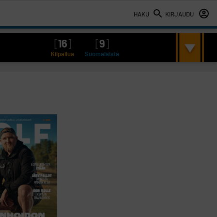
HAKU
KIRJAUDU
[
16
]
[
9
]
Kilpailua
Suomalaista