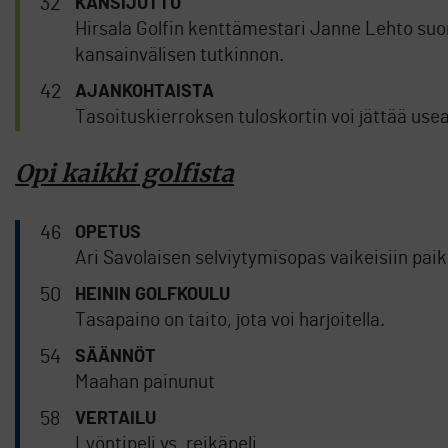
32
KANSIJUTTU
Hirsala Golfin kenttämestari Janne Lehto su
kansainvälisen tutkinnon.
42
AJANKOHTAISTA
Tasoituskierroksen tuloskortin voi jättää useal
Opi kaikki golfista
46
OPETUS
Ari Savolaisen selviytymisopas vaikeisiin paik
50
HEININ GOLFKOULU
Tasapaino on taito, jota voi harjoitella.
54
SÄÄNNÖT
Maahan painunut
58
VERTAILU
Lyöntipeli vs. reikäpeli