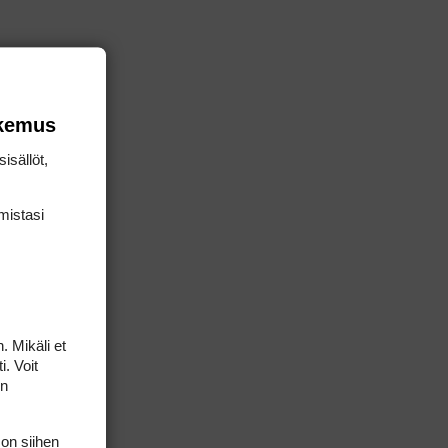
okemus
isällöt,
mis­tasi
. Mikäli et
i. Voit
on
 on siihen