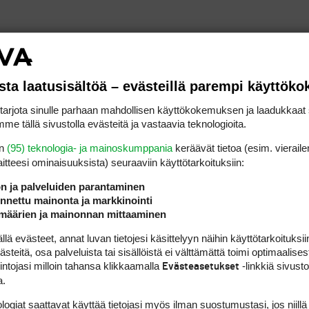
sta laatusisältöä – evästeillä parempi käyttök
n kasvanut talentista tähdeksi.
rjota sinulle parhaan mahdollisen käyttökokemuksen ja laadukkaat s
me tällä sivustolla evästeitä ja vastaavia teknologioita.
lisää peliaikaa.
en
(95) teknologia- ja mainoskumppania
keräävät tietoa (esim. vieraile
laitteesi ominaisuuk­sista) seuraaviin käyttötarkoituksiin:
en kierros on juhlan paikka.
ön ja palveluiden parantaminen
nettu mainonta ja markkinointi
määrien ja mainonnan mittaaminen
amalla ympäristöä.
 evästeet, annat luvan tietojesi käsittelyyn näihin käyttötarkoituksiin
teitä, osa palveluista tai sisällöistä ei välttämättä toimi optimaalisest
intojasi milloin tahansa klikkaamalla
-linkkiä sivust
Evästeasetukset
a.
logiat saattavat käyttää tietojasi myös ilman suostumustasi, jos niillä
taa golfin.