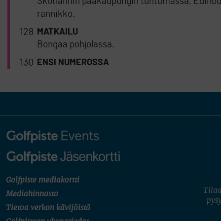
Skotlannin pääkaupungin tuntumassa, Edinburg
rannikko.
128
MATKAILU
Bongaa pohjolassa.
130
ENSI NUMEROSSA
Golfpiste mediakortti
Tilaa
Mediahinnasto
pysy
Tietoa verkon kävijöistä