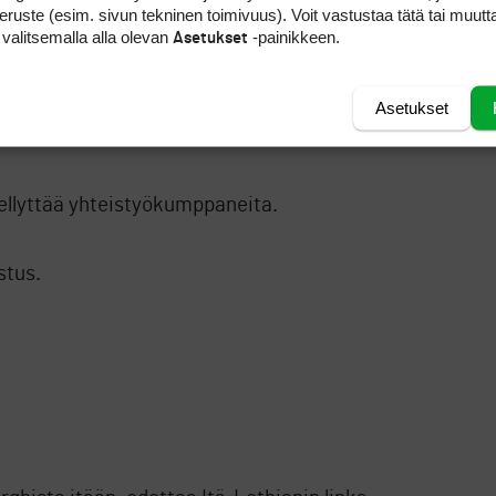
peruste (esim. sivun tekninen toimivuus). Voit vastustaa tätä tai muutt
 valitsemalla alla olevan
-painikkeen.
Asetukset
 vai muuttaako se?
Asetukset
ä naisissa.
ellyttää yhteistyökumppaneita.
stus.