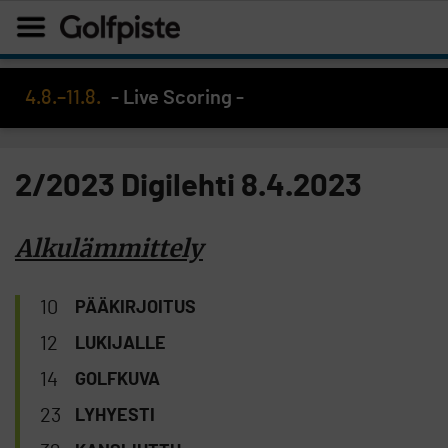
4.8.–11.8.
- Live Scoring -
2/2023 Digilehti 8.4.2023
Alkulämmittely
10
PÄÄKIRJOITUS
12
LUKIJALLE
14
GOLFKUVA
23
LYHYESTI