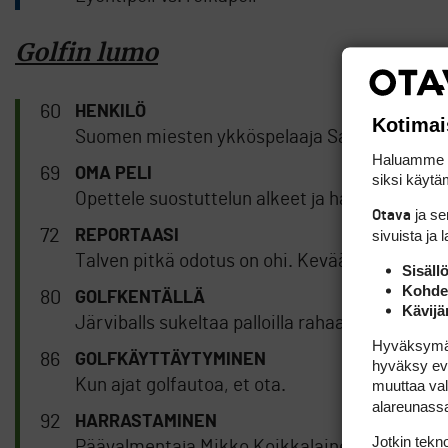
Golfin lumo
60
HENKILÖ
Kotimai
Suomen miesten ykköspelaaja Sami Välimäki o
Haluamme ta
69
OMA PELI
siksi käytäm
Opettele suostuttelun alkeet ja hanki itsellesi 
ja s
Otava
72
sivuista ja 
REPORTAASI
Talven pitkä odotus on ohi. Kevään ensimmäin
Sisäll
Kohden
80
GOLFKENTÄLLÄ
Kävijä
Järviballs sukeltaa palloilla rahaa ja hoitaa s
Hyväksymällä
86
GOLFKÄYTTÄYTYMINEN
hyväksy eväs
Kun ajat golfautoa, et ota.
muuttaa val
alareunass
92
HARRASTAMINEN
Jotkin tekno
Päävalmentaja Mikko Koikkalainen päätti aloit