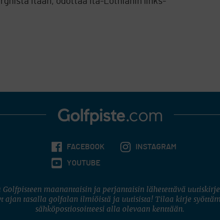
hista itään, odottaa Itä-Lothianin links-
FACEBOOK
INSTAGRAM
YOUTUBE
 Golfpisteen maanantaisin ja perjantaisin lähetettävä uutiskirje
t ajan tasalla golfalan ilmiöistä ja uutisista! Tilaa kirje syöttä
sähköpostiosoitteesi alla olevaan kenttään.