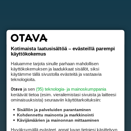
Kotimaista laatusisältöä – evästeillä parempi
käyttökokemus
Haluamme tarjota sinulle parhaan mahdollisen
käyttökokemuksen ja laadukkaat sisällöt, siksi
käytämme tällä sivustolla evästeitä ja vastaavia
teknologioita.
ja sen
(95) teknologia- ja mainoskumppania
Otava
keräävät tietoa (esim. vierailemis­tasi sivuista ja laitteesi
ominaisuuk­sista) seuraaviin käyttötarkoituksiin:
Sisällön ja palveluiden parantaminen
Kohdennettu mainonta ja markkinointi
Kävijämäärien ja mainonnan mittaaminen
Hyväksymällä evästeet, annat luvan tietojesi käsittelyyn