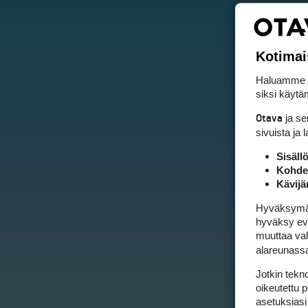
Kotimai
Haluamme ta
siksi käytäm
ja s
Otava
sivuista ja 
Sisäll
Kohden
Kävijä
Hyväksymällä
hyväksy eväs
muuttaa val
alareunass
Jotkin tekno
oikeutettu 
asetuksiasi