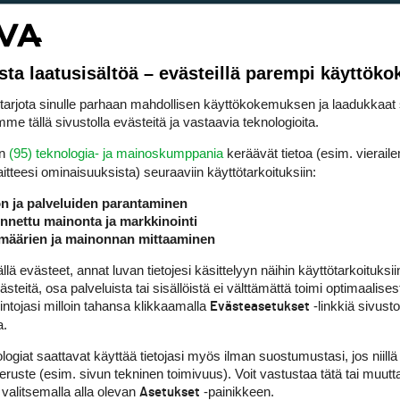
sta laatusisältöä – evästeillä parempi käyttök
rjota sinulle parhaan mahdollisen käyttökokemuksen ja laadukkaat s
me tällä sivustolla evästeitä ja vastaavia teknologioita.
en
(95) teknologia- ja mainoskumppania
keräävät tietoa (esim. vieraile
laitteesi ominaisuuk­sista) seuraaviin käyttötarkoituksiin:
ön ja palveluiden parantaminen
nettu mainonta ja markkinointi
määrien ja mainonnan mittaaminen
 evästeet, annat luvan tietojesi käsittelyyn näihin käyttötarkoituksiin
teitä, osa palveluista tai sisällöistä ei välttämättä toimi optimaalisest
intojasi milloin tahansa klikkaamalla
-linkkiä sivust
Evästeasetukset
a.
logiat saattavat käyttää tietojasi myös ilman suostumustasi, jos niillä
peruste (esim. sivun tekninen toimivuus). Voit vastustaa tätä tai muutt
 valitsemalla alla olevan
-painikkeen.
Asetukset