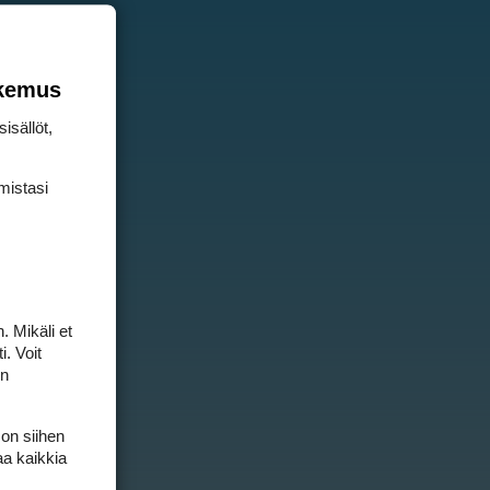
okemus
isällöt,
mis­tasi
. Mikäli et
i. Voit
on
 on siihen
aa kaikkia