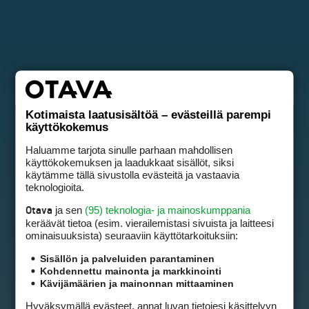
Kotimaista laatusisältöä – evästeillä parempi
käyttökokemus
Haluamme tarjota sinulle parhaan mahdollisen
käyttökokemuksen ja laadukkaat sisällöt, siksi
käytämme tällä sivustolla evästeitä ja vastaavia
teknologioita.
ja sen
(95) teknologia- ja mainoskumppania
Otava
keräävät tietoa (esim. vierailemis­tasi sivuista ja laitteesi
ominaisuuk­sista) seuraaviin käyttötarkoituksiin:
Sisällön ja palveluiden parantaminen
Kohdennettu mainonta ja markkinointi
Kävijämäärien ja mainonnan mittaaminen
Hyväksymällä evästeet, annat luvan tietojesi käsittelyyn