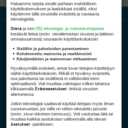
Haluamme tarjota sinulle parhaan mahdollisen
käyttökokemuksen ja laadukkaat sisällöt, siksi
käytämme tällä sivustolla evästeitä ja vastaavia
teknologioita.
ja sen
(95) teknologia- ja mainoskumppania
Otava
keräävät tietoa (esim. vierailemis­tasi sivuista ja laitteesi
ominaisuuk­sista) seuraaviin käyttötarkoituksiin:
Sisällön ja palveluiden parantaminen
Kohdennettu mainonta ja markkinointi
Kävijämäärien ja mainonnan mittaaminen
Golfpiste mediakortti
Mediahinnasto
Hyväksymällä evästeet, annat luvan tietojesi käsittelyyn
näihin käyttötarkoituksiin. Mikäli et hyväksy evästeitä,
Tietoa verkon kävijöistä
osa palveluista tai sisällöistä ei välttämättä toimi
Golfpisteen yhteystiedot
optimaalisesti. Voit muuttaa valintojasi milloin tahansa
klikkaamalla
-linkkiä sivuston
DSA avoimuusraportti
Evästeasetukset
alareunassa.
Asiakaspalvelu
Jotkin teknologiat saattavat käyttää tietojasi myös ilman
suostumustasi, jos niillä on siihen oikeutettu peruste
Digipalvelut
(09) 156 6227
(esim. sivun tekninen toimivuus). Voit vastustaa tätä tai
Avoinna ma–pe 8–16
muuttaa kaikkia asetuksiasi valitsemalla alla olevan
-painikkeen.
Asetukset
Avoinna ma–pe 8–17