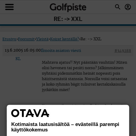
RE: -> XXL
Etusivu
›
Foorumit
›
Yleistä
›
Koirat kentällä?
›
Re: -> XXL
13.6.2005 16:05:00
Ilmoita asiaton viesti
#349288
KL
Mahtava ajatus!! Nyt päästään vauhtiin! Miten
olisi hevonen tai peräti norsu? Jälkimmäinen
nyhtäisi pidemmätkin heinät nopeasti pois
häiritsemästä stanssia. Norsulla voisi ratsastaa
ja koko ryhmän bägit tulisivat kertakiskaisulla
jyrkätkin mäet!
Karvaton sika voisi myös olla kiva. Jos kenttä on
ruuhkainen, voisi vaikka ajankuluksi rasvata
sen ja yrittää ottaa kiinni.
Kotimaista laatusisältöä – evästeillä parempi
käyttökokemus