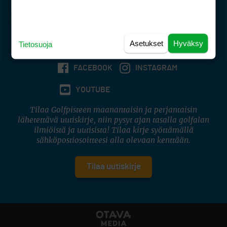
(digi) digi@otavamedia.fi
Tietosuojaseloste
Käyttöehdot
Asetukset
Hyväksy
Tietosuoja
Evästeasetukset
FACEBOOK
INSTAGRAM
YOUTUBE
Tilaa Golfpisteen maanantaisin ja perjantaisin
lähetettävä uutiskirje, niin pysyt ajan tasalla golfalan
ilmiöistä ja uutisista! Tilaa kirje syöttämällä
sähköpostiosoitteesi alla olevaan kenttään.
Tilaa uutiskirje