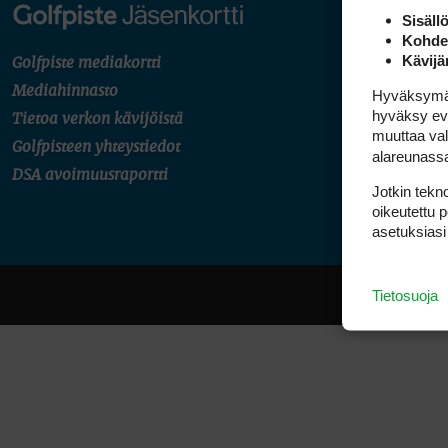
Sisäll
Kohden
Kävijä
Golfpiste mediakortti
Tilaa
Mediahinnasto
Hyväksymällä
pysy
hyväksy eväs
Tietoa verkon kävijöistä
muuttaa val
Golfpisteen yhteystiedot
alareunass
DSA avoimuusraportti
Jotkin tekno
oikeutettu 
asetuksiasi
Tietosuoja