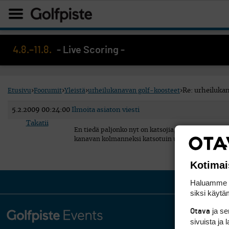
4.8.–11.8.
- Live Scoring -
Etusivu
›
Foorumit
›
Yleistä
›
urheilukanavan golf-koosteet
›
Re: urheiluka
5.2.2009 00:24:00
Ilmoita asiaton viesti
Takatii
En tiedä paljonko nyt on katsojia, mutta tuskin kovi
kanavan kolmanneksi katsotuin urheilulaji. Liekö
Kotimai
Haluamme ta
siksi käytäm
ja s
Otava
sivuista ja 