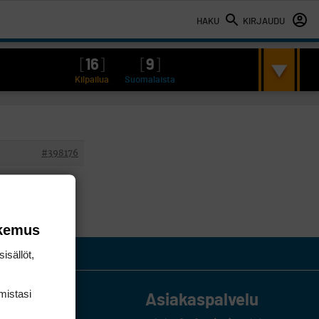
HAKU
KIRJAUDU
[
16
]
[
9
]
Kilpailua
Suomalaista
#398176
lfhan oli tuolloin
okemus
isällöt,
mis­tasi
Asiakaspalvelu