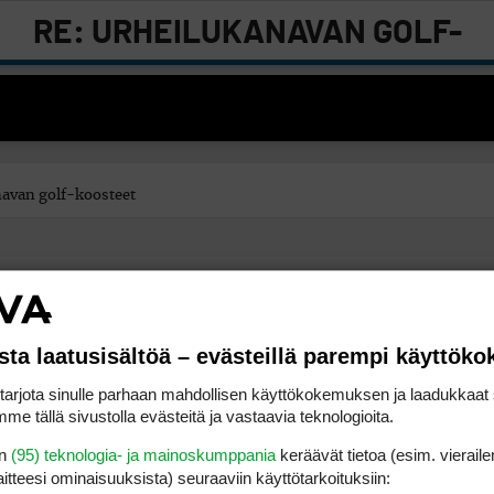
RE: URHEILUKANAVAN GOLF-
KOOSTEET
navan golf-koosteet
n paljon. Toista oli silloin, kun Urheilukanava näytti suorana ET:n kisat. Go
 nyt edes kymmenen joukossa. Onneksi on Viasat, vaikka se maksaakin.
sta laatusisältöä – evästeillä parempi käyttök
rjota sinulle parhaan mahdollisen käyttökokemuksen ja laadukkaat s
me tällä sivustolla evästeitä ja vastaavia teknologioita.
en
(95) teknologia- ja mainoskumppania
keräävät tietoa (esim. vieraile
laitteesi ominaisuuk­sista) seuraaviin käyttötarkoituksiin:
FACEBOOK
INSTAGRAM