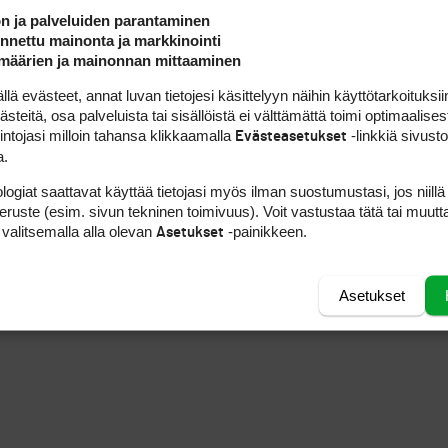
ön ja palveluiden parantaminen
YOUTUBE
nettu mainonta ja markkinointi
määrien ja mainonnan mittaaminen
 Golfpisteen maanantaisin ja perjantaisin lähetettävä uutiskirje
 evästeet, annat luvan tietojesi käsittelyyn näihin käyttötarkoituksiin
t ajan tasalla golfalan ilmiöistä ja uutisista! Tilaa kirje syöttä
teitä, osa palveluista tai sisällöistä ei välttämättä toimi optimaalisest
sähköpostiosoitteesi alla olevaan kenttään.
intojasi milloin tahansa klikkaamalla
-linkkiä sivust
Evästeasetukset
a.
Tilaa uutiskirje
logiat saattavat käyttää tietojasi myös ilman suostumustasi, jos niillä
peruste (esim. sivun tekninen toimivuus). Voit vastustaa tätä tai muutt
 valitsemalla alla olevan
-painikkeen.
Asetukset
Asetukset