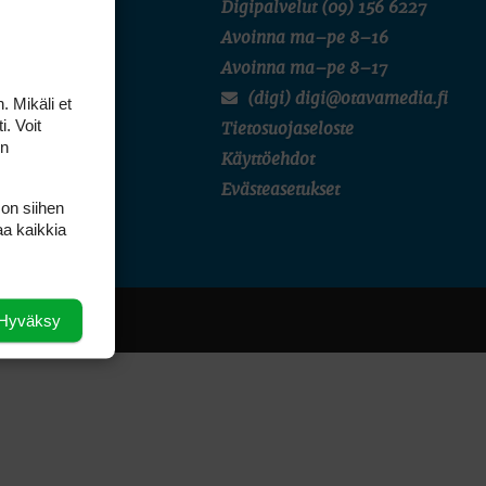
Digipalvelut
(09) 156 6227
Avoinna ma–pe 8–16
Avoinna ma–pe 8–17
, niin
(digi) digi@otavamedia.fi
. Mikäli et
mällä
i. Voit
Tietosuojaseloste
on
Käyttöehdot
Evästeasetukset
 on siihen
aa kaikkia
Hyväksy