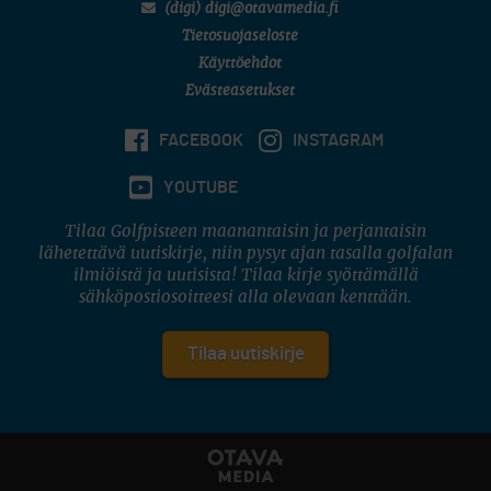
(digi) digi@otavamedia.fi
Tietosuojaseloste
Käyttöehdot
Evästeasetukset
FACEBOOK
INSTAGRAM
YOUTUBE
Tilaa Golfpisteen maanantaisin ja perjantaisin
lähetettävä uutiskirje, niin pysyt ajan tasalla golfalan
ilmiöistä ja uutisista! Tilaa kirje syöttämällä
sähköpostiosoitteesi alla olevaan kenttään.
Tilaa uutiskirje