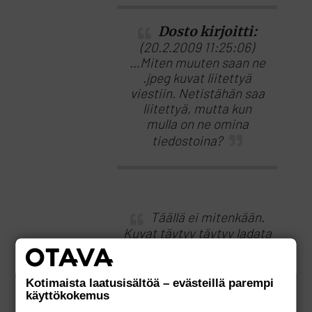
Dosto kirjoitti:
(20.2.2009 11:25:06)
…Miten muuten saan ne
.jpeg kuvat liitettyä
viestiin. Netistähän saa
liitettyä, mutta kun
mulla on ne omina
tiedostoina?
Täällä ei mitenkään.
Kuvat täytyy täytyy ladata
ensin jonnekin, jonne linkit
voi sitten kohdistaa. Jos
sulta ei löydy sopivaa
Kotimaista laatusisältöä – evästeillä parempi
käyttökokemus
paikkaa, niin voin laittaa ne
halutessasi