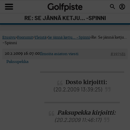
RE: SE JÄNNÄ KETJU… -SPINNI
Etusivu
›
Foorumit
›
Yleistä
›
Se jännä ketju… -Spinni
›
Re: Se jännä ketju…
-Spinni
20.2.2009 16:07:00
Ilmoita asiaton viesti
#397581
Paksupekka
Dosto kirjoitti:
(20.2.2009 13:39:25)
Paksupekka kirjoitti:
(20.2.2009 11:46:17)