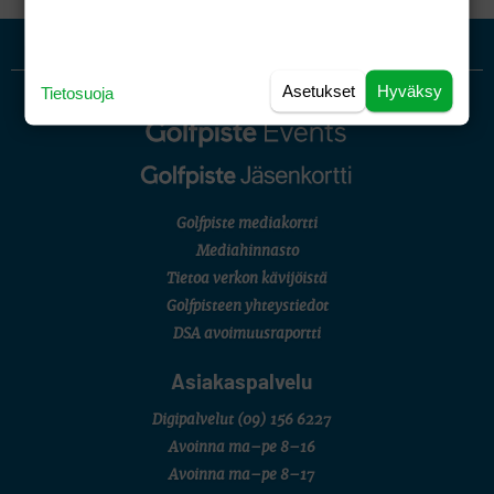
Asetukset
Hyväksy
Tietosuoja
Golfpiste mediakortti
Mediahinnasto
Tietoa verkon kävijöistä
Golfpisteen yhteystiedot
DSA avoimuusraportti
Asiakaspalvelu
Digipalvelut
(09) 156 6227
Avoinna ma–pe 8–16
Avoinna ma–pe 8–17