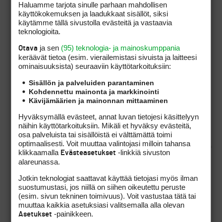
Haluamme tarjota sinulle parhaan mahdollisen
vanhan
kauhukabinetin
käyttökokemuksen ja laadukkaat sisällöt, siksi
rinnalle.
käytämme tällä sivustolla evästeitä ja vastaavia
teknologioita.
ja sen
(95) teknologia- ja mainoskumppania
Otava
keräävät tietoa (esim. vierailemis­tasi sivuista ja laitteesi
Mites se silloin menee. Sinä
ominaisuuk­sista) seuraaviin käyttötarkoituksiin:
laitat kuvat sinne ja minä
Sisällön ja palveluiden parantaminen
viittaan sitten sen
Kohdennettu mainonta ja markkinointi
kauhukabinetin osoitteella,
Kävijämäärien ja mainonnan mittaaminen
jolloin se kuitenkin näkyy
Hyväksymällä evästeet, annat luvan tietojesi käsittelyyn
suoraan täällä???? Meneekö
näihin käyttötarkoituksiin. Mikäli et hyväksy evästeitä,
näin.
osa palveluista tai sisällöistä ei välttämättä toimi
optimaalisesti. Voit muuttaa valintojasi milloin tahansa
klikkaamalla
-linkkiä sivuston
Evästeasetukset
alareunassa.
Juurikin noin.
Jotkin teknologiat saattavat käyttää tietojasi myös ilman
IMG-tägillä liitetty kuva näkyy näin:
suostumustasi, jos niillä on siihen oikeutettu peruste
(esim. sivun tekninen toimivuus). Voit vastustaa tätä tai
muuttaa kaikkia asetuksiasi valitsemalla alla olevan
-painikkeen.
Asetukset