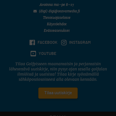
Avoinna ma–pe 8–17
(digi) digi@otavamedia.fi
Tietosuojaseloste
Käyttöehdot
Evästeasetukset
FACEBOOK
INSTAGRAM
YOUTUBE
Tilaa Golfpisteen maanantaisin ja perjantaisin
lähetettävä uutiskirje, niin pysyt ajan tasalla golfalan
ilmiöistä ja uutisista! Tilaa kirje syöttämällä
sähköpostiosoitteesi alla olevaan kenttään.
Tilaa uutiskirje