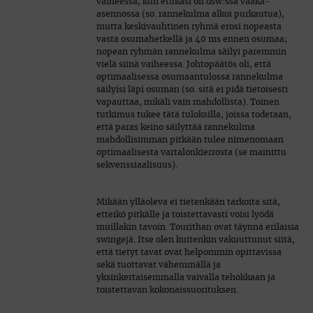
vaiheessa, kun etukäsi oli dsw:ssä vaaka-
asennossa (so. rannekulma alkoi purkautua),
mutta keskivauhtinen ryhmä erosi nopeasta
vasta osumahetkellä ja 40 ms ennen osumaa;
nopean ryhmän rannekulma säilyi paremmin
vielä siinä vaiheessa. Johtopäätös oli, että
optimaalisessa osumaantulossa rannekulma
säilyisi läpi osuman (so. sitä ei pidä tietoisesti
vapauttaa, mikäli vain mahdollista). Toinen
tutkimus tukee tätä tuloksilla, joissa todetaan,
että paras keino säilyttää rannekulma
mahdollisimman pitkään tulee nimenomaan
optimaalisesta vartalonkierrosta (se mainittu
sekvenssiaalisuus).
Mikään ylläoleva ei tietenkään tarkoita sitä,
etteikö pitkälle ja toistettavasti voisi lyödä
muillakin tavoin. Tourithan ovat täynnä erilaisia
swingejä. Itse olen kuitenkin vakuuttunut siitä,
että tietyt tavat ovat helpommin opittavissa
sekä tuottavat vähemmällä ja
yksinkertaisemmalla vaivalla tehokkaan ja
toistettavan kokonaissuorituksen.