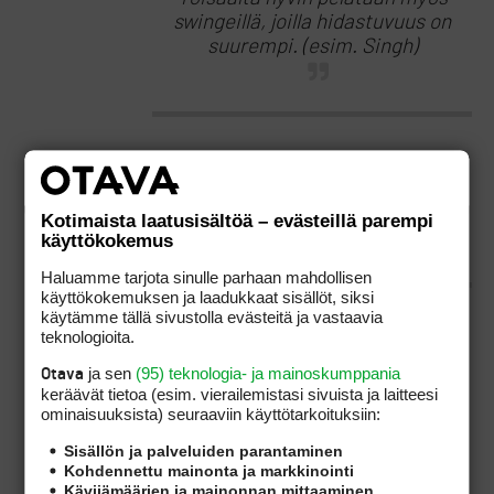
swingeillä, joilla hidastuvuus on
suurempi. (esim. Singh)
Miksi veikkaat Singhin oikean käden
käyttäytyvän niin kuin käyttäytyy?
Kompensaatio? Tai miksi luulet hän haluavan
Kotimaista laatusisältöä – evästeillä parempi
vääntää väyläpuiden lavat useita asteita
käyttökokemus
avoinaiseksi?..
Haluamme tarjota sinulle parhaan mahdollisen
käyttökokemuksen ja laadukkaat sisällöt, siksi
käytämme tällä sivustolla evästeitä ja vastaavia
data kirjoitti:
(5.3.2009
teknologioita.
17:12:20)
ja sen
(95) teknologia- ja mainoskumppania
Hogan ei ole maksimoinut
Otava
keräävät tietoa (esim. vierailemis­tasi sivuista ja laitteesi
isojen lihasten työtä kuten
ominaisuuk­sista) seuraaviin käyttötarkoituksiin:
aiemmin lantioanalyysissäni
esitin.
Sisällön ja palveluiden parantaminen
Kohdennettu mainonta ja markkinointi
Olen samaa mieltä Hoganin
Kävijämäärien ja mainonnan mittaaminen