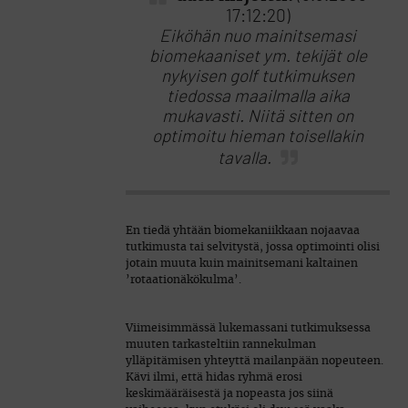
17:12:20)
Eiköhän nuo mainitsemasi
biomekaaniset ym. tekijät ole
nykyisen golf tutkimuksen
tiedossa maailmalla aika
mukavasti. Niitä sitten on
optimoitu hieman toisellakin
tavalla.
En tiedä yhtään biomekaniikkaan nojaavaa
tutkimusta tai selvitystä, jossa optimointi olisi
jotain muuta kuin mainitsemani kaltainen
’rotaationäkökulma’.
Viimeisimmässä lukemassani tutkimuksessa
muuten tarkasteltiin rannekulman
ylläpitämisen yhteyttä mailanpään nopeuteen.
Kävi ilmi, että hidas ryhmä erosi
keskimääräisestä ja nopeasta jos siinä