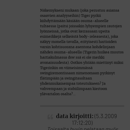
Näkemykseni mukaan (joka perustuu asiansa
osaavien analyyseihin) Tiger pyrkii
kiihdyttämään käsiään osuma-alueelle
tultaessa (paitsi joissakin lyhyempien rautojen
lyönneissä, jotka ovat kerrassaan upeita
esimerkkejä selkeästä body-releasesta), joka
näkyy monella tavalla, erityisesti hartioiden
varsin kohtisuorana asentona kohdelinjaan
nähden osuma-alueella (Tigerin huikea muutos
hartiakulmassa dsw:ssä ei ole merkki
avonaisuudesta). Ootkos yhtään miettinyt miksi
Tigerinkin on viimeisimmässä
swingiremontissaan nimenomaan pyrkinyt
flätimpään ja swingitasoltaan
yhdenmukaisempaa toteutukseen? Ja
vahvempaan ja stabiilimpaan kiertoon
ylävartalon osalta?…
data kirjoitti:
(5.3.2009
17:12:20)
Toisaalta hyvin pelataan myös