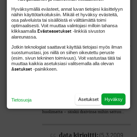
vartalon osien ajoituksen
sulavuudesta. Valitettavasti on
Hyväksymällä evästeet, annat luvan tietojesi käsittelyyn
pitkälti lahjakkuustekijä
näihin käyttötarkoituksiin. Mikäli et hyväksy evästeitä,
osa palveluista tai sisällöistä ei välttämättä toimi
(ilmiömäinen, kuten asian
optimaalisesti. Voit muuttaa valintojasi milloin tahansa
ilmaisit).
klikkaamalla
-linkkiä sivuston
Evästeasetukset
alareunassa.
Jotkin teknologiat saattavat käyttää tietojasi myös ilman
suostumustasi, jos niillä on siihen oikeutettu peruste
(esim. sivun tekninen toimivuus). Voit vastustaa tätä tai
muuttaa kaikkia asetuksiasi valitsemalla alla olevan
-painikkeen.
Asetukset
Huomaa taas, ettet ole perehtynyt Hoganin
historiaan yhtään. Kyllä siinä on raakaa duunia
paljon enemmän kuin lahjakkuutta.
Fanaattisuus ja peräksiantamattomuus toki
auttavat asiaa. Vaan jos lahjakkuudesta on
Asetukset
Hyväksy
Tietosuoja
puhe, niin on se kieltämättä ihmeellistä, että
Tiger – nykyisestä välineteknologiasta
huolimatta – räiskii draivinsa mihin sattuu…
data kirjoitti:
(5.3.2009