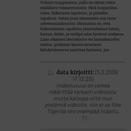
Puhuin tuuppareista, joilla on täysin väärä
mielikuva voimantuotosta. Mitä huippuihin
tulee, hidastusta tapahtuu, ja pitääkin
tapahtua. Sehän juuri olennainen osa tuota
sekvenssiaalisuutta. Olennaista on, että
hidastuminen tapahtuu järjestyksessä lantio,
hartiat, kädet, ja vieläpä näin hyvässä synkassa.
Liian aikainen lantiokierto vie hartiakierrolta
mehut, pyrkimys käsien tietoiseen
kiihdyttämiseen jarruttaa hartioita, jne.
data kirjoitti:
(5.3.2009
17:12:20)
Hidastuvuus on vaikea
määrittää tarkasti videoista,
mutta katsopa niitä mun
pistämiä videoita, niin ei se liike
Tigerilla sen enempää hidastu.