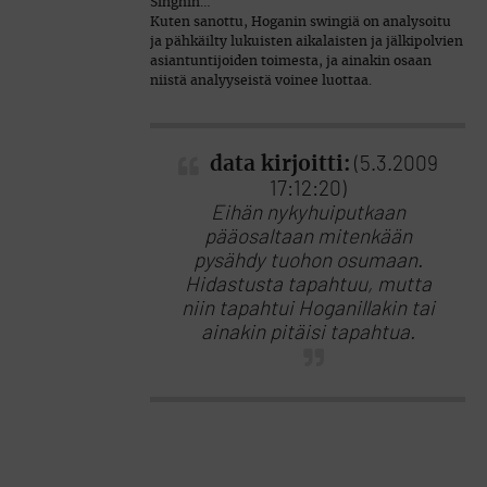
Singhin…
Kuten sanottu, Hoganin swingiä on analysoitu
ja pähkäilty lukuisten aikalaisten ja jälkipolvien
asiantuntijoiden toimesta, ja ainakin osaan
niistä analyyseistä voinee luottaa.
data kirjoitti:
(5.3.2009
17:12:20)
Eihän nykyhuiputkaan
pääosaltaan mitenkään
pysähdy tuohon osumaan.
Hidastusta tapahtuu, mutta
niin tapahtui Hoganillakin tai
ainakin pitäisi tapahtua.