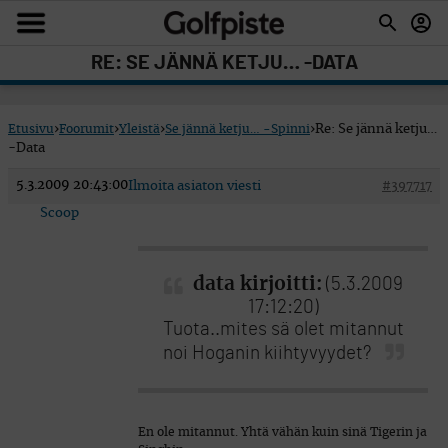
RE: SE JÄNNÄ KETJU… -DATA
Etusivu
›
Foorumit
›
Yleistä
›
Se jännä ketju… -Spinni
›
Re: Se jännä ketju…
-Data
5.3.2009 20:43:00
Ilmoita asiaton viesti
#397717
Scoop
data kirjoitti:
(5.3.2009
17:12:20)
Tuota..mites sä olet mitannut
noi Hoganin kiihtyvyydet?
En ole mitannut. Yhtä vähän kuin sinä Tigerin ja