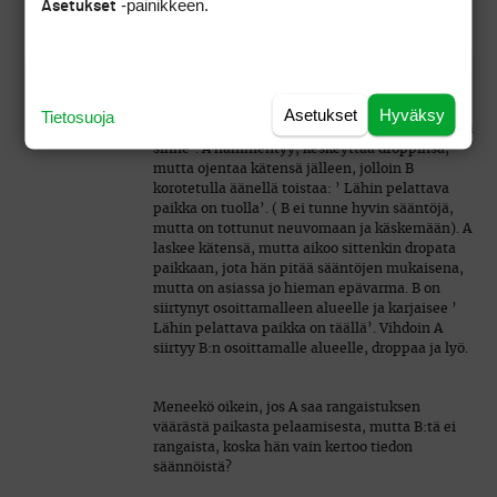
-painikkeen.
Asetukset
Vapaa droppi on sallittu. Lähin vapauttava
paikka on todella huono. A on miettinyt eri
vaihtoehtoja jo pitkään, mutta ojentaa lopulta
kätensä dropatakseen sääntöjen mukaisesti. B
on ihmetellyt A:n touhuja kärsimättömästi,
osoittaa sormella ja lausahtaa: ’Lähin pelattava
Asetukset
Hyväksy
Tietosuoja
paikka on tuolla. Voit sääntöjen mukaan dropata
sinne’. A hämmentyy, keskeyttää droppinsa,
mutta ojentaa kätensä jälleen, jolloin B
korotetulla äänellä toistaa: ’ Lähin pelattava
paikka on tuolla’. ( B ei tunne hyvin sääntöjä,
mutta on tottunut neuvomaan ja käskemään). A
laskee kätensä, mutta aikoo sittenkin dropata
paikkaan, jota hän pitää sääntöjen mukaisena,
mutta on asiassa jo hieman epävarma. B on
siirtynyt osoittamalleen alueelle ja karjaisee ’
Lähin pelattava paikka on täällä’. Vihdoin A
siirtyy B:n osoittamalle alueelle, droppaa ja lyö.
Meneekö oikein, jos A saa rangaistuksen
väärästä paikasta pelaamisesta, mutta B:tä ei
rangaista, koska hän vain kertoo tiedon
säännöistä?