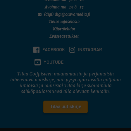
Avoinna ma–pe 8–16
Avoinna ma–pe 8–17
(digi) digi@otavamedia.fi
Tietosuojaseloste
Käyttöehdot
Evästeasetukset
FACEBOOK
INSTAGRAM
YOUTUBE
Tilaa Golfpisteen maanantaisin ja perjantaisin
lähetettävä uutiskirje, niin pysyt ajan tasalla golfalan
ilmiöistä ja uutisista! Tilaa kirje syöttämällä
sähköpostiosoitteesi alla olevaan kenttään.
Tilaa uutiskirje