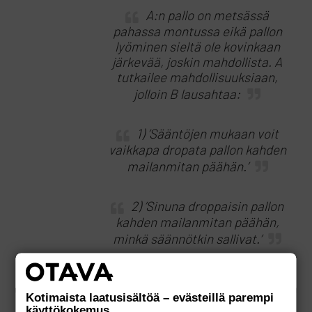
A:n pallo on metsässä
pahassa montussa eikä pallon
lyöminen sieltä ole kovinkaan
järkevää, joskin mahdollista. A
tutkailee mahdollisuuksiaan,
jolloin B lausahtaa:
1) ’Sääntöjen mukaan voit
vaikkapa dropata pallon kahden
mailanmitan päähän.’
2) ’Sinuna droppaisin pallon
kahden mailanmitan päähän,
minkä säännötkin sallivat.’
Kummassakin tapauksessa
B yrittää vaikuttaa A:n
Kotimaista laatusisältöä – evästeillä parempi
käyttökokemus
toimintaan, mutta vain