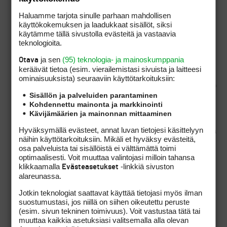
vaihtoehto 2 on neuvo.
Haluamme tarjota sinulle parhaan mahdollisen
Kieltämättä tuo vaihtoehto 1 on
käyttökokemuksen ja laadukkaat sisällöt, siksi
pikkaisen harmaalla alueella,
käytämme tällä sivustolla evästeitä ja vastaavia
teknologioita.
muttei kuitenkaan neuvo.
Hänhän vain kertoo yhden
ja sen
(95) teknologia- ja mainoskumppania
Otava
sallituista vaihtoehdoista.
keräävät tietoa (esim. vierailemis­tasi sivuista ja laitteesi
ominaisuuk­sista) seuraaviin käyttötarkoituksiin:
Sisällön ja palveluiden parantaminen
Kohdennettu mainonta ja markkinointi
Kävijämäärien ja mainonnan mittaaminen
Hyväksymällä evästeet, annat luvan tietojesi käsittelyyn
Tämä on ihan selvä tapaus. Pelaaja antaa oikeaa
näihin käyttötarkoituksiin. Mikäli et hyväksy evästeitä,
tietoa säännöistä. Neuvomiseksi menee, jos
osa palveluista tai sisällöistä ei välttämättä toimi
tiedon lisäksi palaaja antaa ohjeen tai
optimaalisesti. Voit muuttaa valintojasi milloin tahansa
ehdotuksen, joka saattaa vaikuttaa
klikkaamalla
-linkkiä sivuston
Evästeasetukset
kanssapelaajan ratkaisuihin. Vaihtoehdossa 2
alareunassa.
pelaajan tarkoitus on täysin selvä,
vaihtoehdossa 1 ei niin selvä, että voitaisiin
Jotkin teknologiat saattavat käyttää tietojasi myös ilman
rangaistusta vaatia.
suostumustasi, jos niillä on siihen oikeutettu peruste
(esim. sivun tekninen toimivuus). Voit vastustaa tätä tai
muuttaa kaikkia asetuksiasi valitsemalla alla olevan
Otetaan uusi esimerkki. A:n pallo on tiellä.