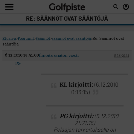
RE: SÄÄNNÖT OVAT SÄÄNTÖJÄ
Etusivu
›
Foorumit
›
Säännöt
›
säännöt ovat sääntöjä
›
Re: Säännöt ovat
sääntöjä
6.12.2010 15:51:00
Ilmoita asiaton viesti
#285041
PG
KL kirjoitti:
(6.12.2010
0:16:15)
PG kirjoitti:
(5.12.2010
21:21:15)
Pelaajan tarkoituksella on