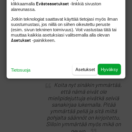
klikkaamalla
-linkkiä sivuston
Evästeasetukset
alareunassa.
Et voi olla tosissas…
Jotkin teknologiat saattavat käyttää tietojasi myös ilman
suostumustasi, jos niillä on siihen oikeutettu peruste
Tässä on nyt muutama
(esim. sivun tekninen toimivuus). Voit vastustaa tätä tai
muuttaa kaikkia asetuksiasi valitsemalla alla olevan
kymmenen viestiä koitettu
-painikkeen.
Asetukset
asiaa selvittää ja nähtynä
kymmeniä käytännän
esimerkkejä, ni eikös joku
valopää vielä rupee keksimään
pyörää uudestaan.
Asetukset
Hyväksy
Tietosuoja
Koita nyt sinäkin ymmärtää,
että nämä eivät ole
mielipidejuttuja eivätkä selviä
sanakirjaa lukemalla. Pitää
ymmärtää peliä ja sitä miltä
pohjalta säännöt on kirjoitettu.
Silloin ymmärtää myös mikä on
neuvo.