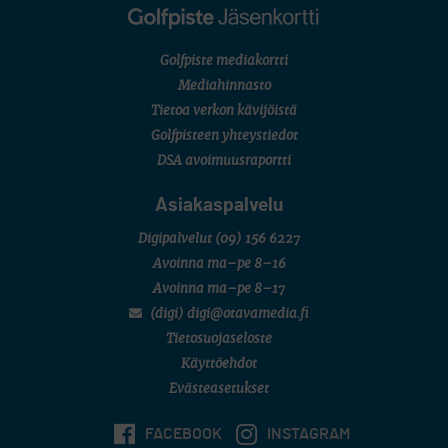
Golfpiste mediakortti
Mediahinnasto
Tietoa verkon kävijöistä
Golfpisteen yhteystiedot
DSA avoimuusraportti
Asiakaspalvelu
Digipalvelut
(09) 156 6227
Avoinna ma–pe 8–16
Avoinna ma–pe 8–17
(digi) digi@otavamedia.fi
Tietosuojaseloste
Käyttöehdot
Evästeasetukset
FACEBOOK
INSTAGRAM