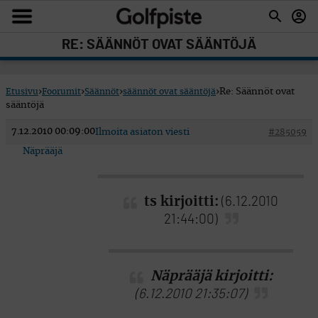
RE: SÄÄNNÖT OVAT SÄÄNTÖJÄ
Etusivu
›
Foorumit
›
Säännöt
›
säännöt ovat sääntöjä
›
Re: Säännöt ovat
sääntöjä
7.12.2010 00:09:00
Ilmoita asiaton viesti
#285059
Näprääjä
ts kirjoitti:
(6.12.2010
21:44:00)
Näprääjä kirjoitti:
(6.12.2010 21:35:07)