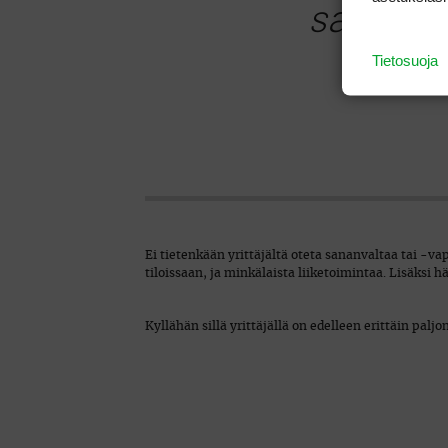
sananva
Tietosuoja
Ei tietenkään yrittäjältä oteta sananvaltaa tai -va
tiloissaan, ja minkälaista liiketoimintaa. Lisäksi h
Kyllähän sillä yrittäjällä on edelleen erittäin paljo