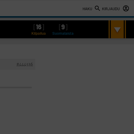
HAKU
KIRJAUDU
[
16
]
[
9
]
Kilpailua
Suomalaista
#444536