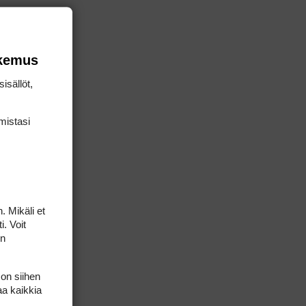
okemus
isällöt,
mis­tasi
. Mikäli et
i. Voit
on
 on siihen
aa kaikkia