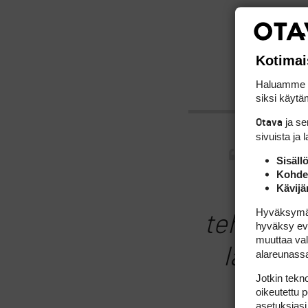
Kotimai
Haluamme ta
siksi käytäm
ja s
Otava
sivuista ja 
No e
Sisäll
Kohden
älyt
Kävijä
Hyväksymällä
tehtailem
hyväksy eväs
muuttaa val
lähinnä
alareunass
Jotkin tekno
yri
oikeutettu 
asetuksiasi