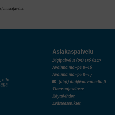
a/omistajavalta.
Asiakaspalvelu
Digipalvelut
(09) 156 6227
Avoinna ma–pe 8–16
Avoinna ma–pe 8–17
, niin
(digi) digi@otavamedia.fi
mällä
Tietosuojaseloste
Käyttöehdot
Evästeasetukset