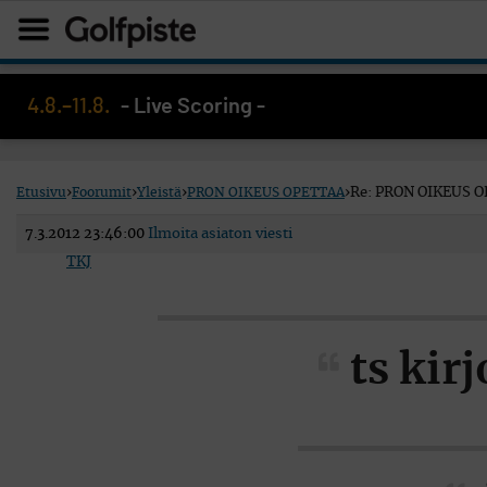
4.8.–11.8.
- Live Scoring -
Etusivu
›
Foorumit
›
Yleistä
›
PRON OIKEUS OPETTAA
›
Re: PRON OIKEUS 
7.3.2012 23:46:00
Ilmoita asiaton viesti
TKJ
ts kirj