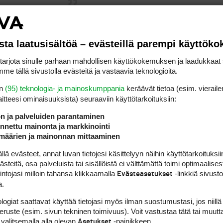
sta laatusisältöä – evästeillä parempi käyttök
rjota sinulle parhaan mahdollisen käyttökokemuksen ja laadukkaat s
me tällä sivustolla evästeitä ja vastaavia teknologioita.
en
(95) teknologia- ja mainoskumppania
keräävät tietoa (esim. vieraile
laitteesi ominaisuuk­sista) seuraaviin käyttötarkoituksiin:
ihän sitä nyt tommosia
ön ja palveluiden parantaminen
nettu mainonta ja markkinointi
tömiä kieltoja aleta
määrien ja mainonnan mittaaminen
 evästeet, annat luvan tietojesi käsittelyyn näihin käyttötarkoituksiin
aan tuon takia. Nyt olen
teitä, osa palveluista tai sisällöistä ei välttämättä toimi optimaalisest
intojasi milloin tahansa klikkaamalla
-linkkiä sivust
Evästeasetukset
 huolestunut siitä, että
a.
logiat saattavat käyttää tietojasi myös ilman suostumustasi, jos niillä
ttäjiltä otetaan pois
peruste (esim. sivun tekninen toimivuus). Voit vastustaa tätä tai muutt
 valitsemalla alla olevan
-painikkeen.
Asetukset