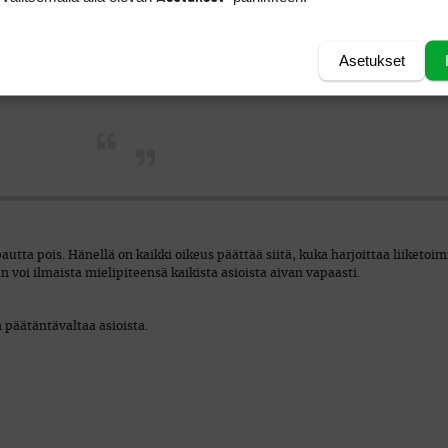
paus. Se kuulostaa aika
hurjalta
Asetukset
pautta pois. Hänellä on kaikki oikeus päättää siitä, kuka harjoittaa liiketo
än voi ilmaista mielipiteensä kaikista asioista aivan vapaasti.
n päätäntävaltaa asioista.