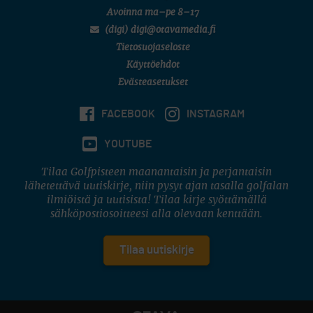
Avoinna ma–pe 8–17
(digi) digi@otavamedia.fi
Tietosuojaseloste
Käyttöehdot
Evästeasetukset
FACEBOOK
INSTAGRAM
YOUTUBE
Tilaa Golfpisteen maanantaisin ja perjantaisin
lähetettävä uutiskirje, niin pysyt ajan tasalla golfalan
ilmiöistä ja uutisista! Tilaa kirje syöttämällä
sähköpostiosoitteesi alla olevaan kenttään.
Tilaa uutiskirje