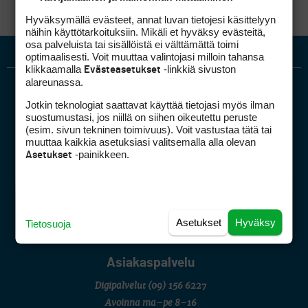
Hyväksymällä evästeet, annat luvan tietojesi käsittelyyn
näihin käyttötarkoituksiin. Mikäli et hyväksy evästeitä,
osa palveluista tai sisällöistä ei välttämättä toimi
optimaalisesti. Voit muuttaa valintojasi milloin tahansa
klikkaamalla
-linkkiä sivuston
Evästeasetukset
alareunassa.
Jotkin teknologiat saattavat käyttää tietojasi myös ilman
suostumustasi, jos niillä on siihen oikeutettu peruste
(esim. sivun tekninen toimivuus). Voit vastustaa tätä tai
muuttaa kaikkia asetuksiasi valitsemalla alla olevan
-painikkeen.
Asetukset
Golfpiste mediakortti
Mediahinnasto
Tietoa verkon kävijöistä
Golfpisteen yhteystiedot
Asetukset
Hyväksy
Tietosuoja
DSA avoimuusraportti
Asiakaspalvelu
Digipalvelut
(09) 156 6227
Avoinna ma–pe 8–16