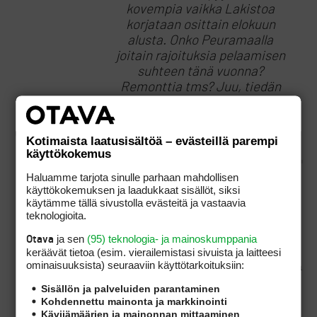
kovempia vaikka Lakistoa
korjataan osittain elokuun
alusta. Onko Peuramaalla
joitain rajoituksia pelaamisen
suhteen tänä vuonna?
Remonttia tms? Juu, tiedän
että voin soittaa sinne ja kysyä,
mutta en tähän
vuorokaudenaikaan.
Kotimaista laatusisältöä – evästeillä parempi
käyttökokemus
Haluamme tarjota sinulle parhaan mahdollisen
käyttökokemuksen ja laadukkaat sisällöt, siksi
Siihen hintaan vaikuttaa kysynnän ja tarjonnan
käytämme tällä sivustolla evästeitä ja vastaavia
laki. Jos Peuriksen pelioikeuden hinta olisi
teknologioita.
paljon korkeampi, jäisivät pelioikeudet
vuokranantajien käsiin. Jos hinta olisi
ja sen
(95) teknologia- ja mainoskumppania
Otava
merkittävästi alempi, vietäisiin pelioikeudet
keräävät tietoa (esim. vierailemis­tasi sivuista ja laitteesi
käsistä. Markkinat arvioivat kentän
ominaisuuk­sista) seuraaviin käyttötarkoituksiin:
pelioikeuden tuon arvoiseksi. Ei kai siinä mitään
ihmeellistä. Masterin hintaa on turha
Sisällön ja palveluiden parantaminen
Peuriksella hakea, koska kentät ovat eri tasoilla.
Kohdennettu mainonta ja markkinointi
Kävijämäärien ja mainonnan mittaaminen