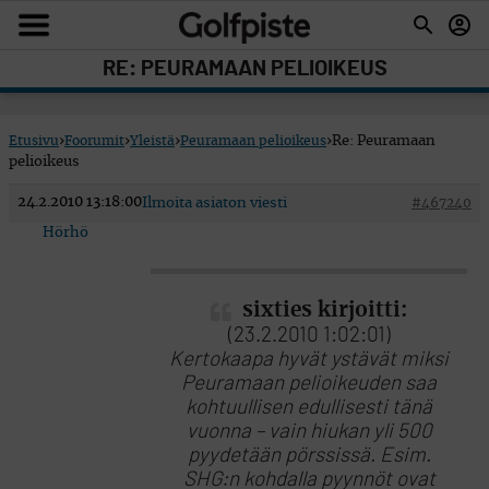
RE: PEURAMAAN PELIOIKEUS
Etusivu
›
Foorumit
›
Yleistä
›
Peuramaan pelioikeus
›
Re: Peuramaan
pelioikeus
24.2.2010 13:18:00
Ilmoita asiaton viesti
#467240
Hörhö
sixties kirjoitti:
(23.2.2010 1:02:01)
Kertokaapa hyvät ystävät miksi
Peuramaan pelioikeuden saa
kohtuullisen edullisesti tänä
vuonna – vain hiukan yli 500
pyydetään pörssissä. Esim.
SHG:n kohdalla pyynnöt ovat