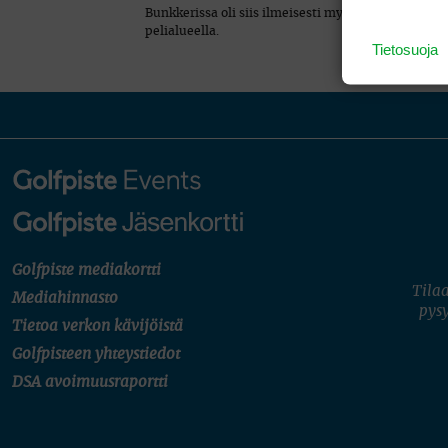
Bunkkerissa oli siis ilmeisesti myös ruohoa ja noi
pelialueella.
Tietosuoja
Golfpiste mediakortti
Tilaa
Mediahinnasto
pysy
Tietoa verkon kävijöistä
Golfpisteen yhteystiedot
DSA avoimuusraportti