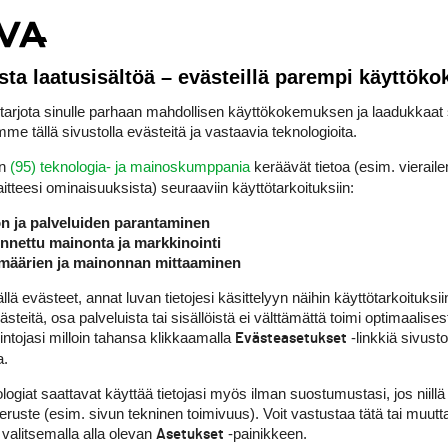
 kisassa väylällä 17 vapaa
n lyötyään bunkkerin
sta laatusisältöä – evästeillä parempi käyttök
rjota sinulle parhaan mahdollisen käyttökokemuksen ja laadukkaat s
än,jonne pallo upposi ?
me tällä sivustolla evästeitä ja vastaavia teknologioita.
en
(95) teknologia- ja mainoskumppania
keräävät tietoa (esim. vieraile
laitteesi ominaisuuk­sista) seuraaviin käyttötarkoituksiin:
ön ja palveluiden parantaminen
nettu mainonta ja markkinointi
määrien ja mainonnan mittaaminen
ugged in long grass, and despite a free drop needed four shots to find the gr
 evästeet, annat luvan tietojesi käsittelyyn näihin käyttötarkoituksiin
teitä, osa palveluista tai sisällöistä ei välttämättä toimi optimaalisest
intojasi milloin tahansa klikkaamalla
-linkkiä sivust
Evästeasetukset
a.
logiat saattavat käyttää tietojasi myös ilman suostumustasi, jos niillä
peruste (esim. sivun tekninen toimivuus). Voit vastustaa tätä tai muutt
 valitsemalla alla olevan
-painikkeen.
Asetukset