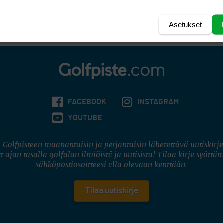
lla sankareilla uponneen pallon saa rangaistuksetta nostaa, puhdistaa ja pu
Asetukset
FACEBOOK
INSTAGRAM
YOUTUBE
 Golfpisteen maanantaisin ja perjantaisin lähetettävä uutiskirje
t ajan tasalla golfalan ilmiöistä ja uutisista! Tilaa kirje syöttä
sähköpostiosoitteesi alla olevaan kenttään.
Tilaa uutiskirje