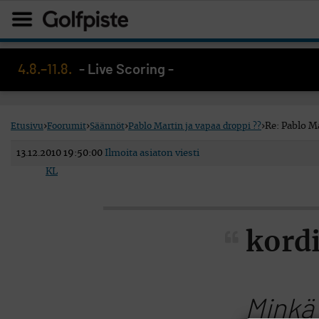
4.8.–11.8.
- Live Scoring -
Etusivu
›
Foorumit
›
Säännöt
›
Pablo Martin ja vapaa droppi ??
›
Re: Pablo Ma
13.12.2010 19:50:00
Ilmoita asiaton viesti
KL
kordi
Minkä 