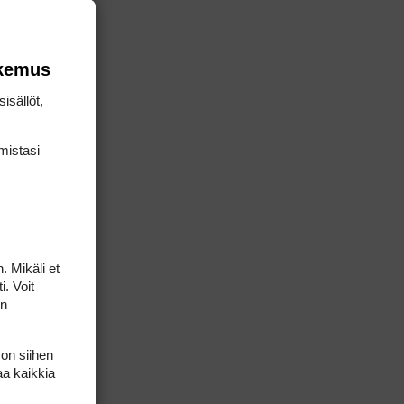
okemus
isällöt,
mis­tasi
een and three
. Mikäli et
i. Voit
on
 on siihen
aa kaikkia