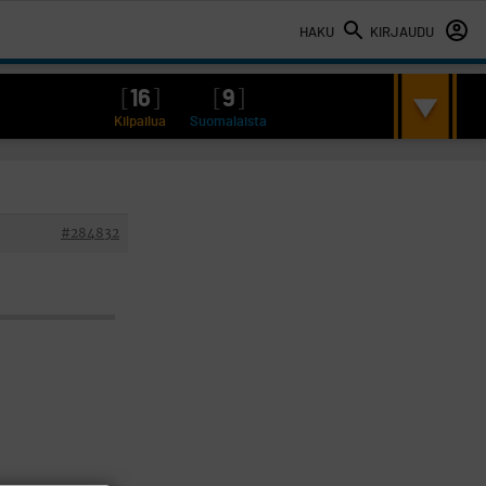
HAKU
KIRJAUDU
[
16
]
[
9
]
Kilpailua
Suomalaista
#284832