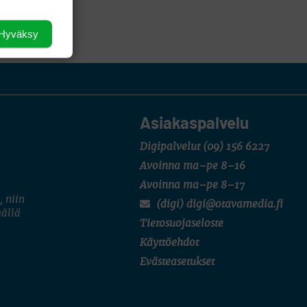
dottaa koko
Hyväksy
Asiakaspalvelu
Digipalvelut
(09) 156 6227
Avoinna ma–pe 8–16
Avoinna ma–pe 8–17
, niin
(digi) digi@otavamedia.fi
mällä
Tietosuojaseloste
Käyttöehdot
Evästeasetukset