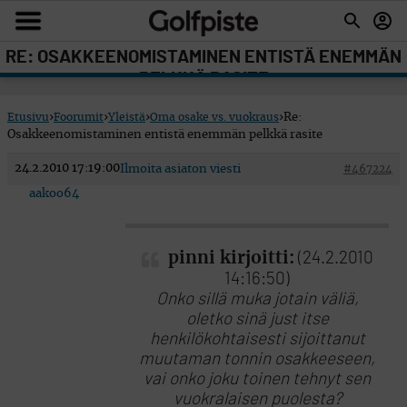
RE: OSAKKEENOMISTAMINEN ENTISTÄ ENEMMÄN
PELKKÄ RASITE
Etusivu
›
Foorumit
›
Yleistä
›
Oma osake vs. vuokraus
›
Re:
Osakkeenomistaminen entistä enemmän pelkkä rasite
24.2.2010 17:19:00
Ilmoita asiaton viesti
#467224
aakoo64
pinni kirjoitti:
(24.2.2010
14:16:50)
Onko sillä muka jotain väliä,
oletko sinä just itse
henkilökohtaisesti sijoittanut
muutaman tonnin osakkeeseen,
vai onko joku toinen tehnyt sen
vuokralaisen puolesta?