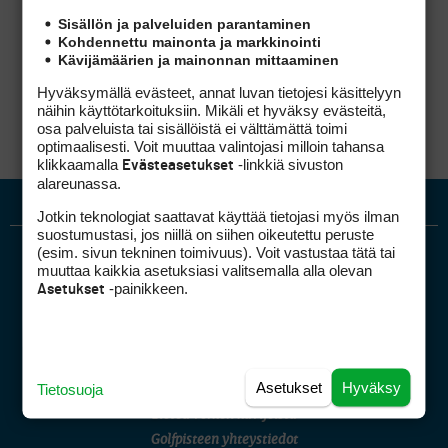
suoraan kenttäyhtiöltä tai seuralta. Tällöin
Sisällön ja palveluiden parantaminen
voidaan selkeästi puhua vuokrapelioikeuden
Kohdennettu mainonta ja markkinointi
erosta osakkuuden antamaan pelioikeuteen.
Kävijämäärien ja mainonnan mittaaminen
Hyväksymällä evästeet, annat luvan tietojesi käsittelyyn
näihin käyttötarkoituksiin. Mikäli et hyväksy evästeitä,
osa palveluista tai sisällöistä ei välttämättä toimi
optimaalisesti. Voit muuttaa valintojasi milloin tahansa
klikkaamalla
-linkkiä sivuston
Evästeasetukset
alareunassa.
Jotkin teknologiat saattavat käyttää tietojasi myös ilman
suostumustasi, jos niillä on siihen oikeutettu peruste
(esim. sivun tekninen toimivuus). Voit vastustaa tätä tai
muuttaa kaikkia asetuksiasi valitsemalla alla olevan
-painikkeen.
Asetukset
Golfpiste mediakortti
Asetukset
Hyväksy
Tietosuoja
Mediahinnasto
Tietoa verkon kävijöistä
Golfpisteen yhteystiedot