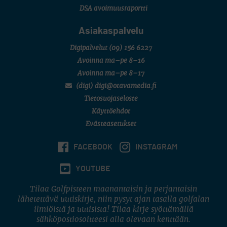
DSA avoimuusraportti
Asiakaspalvelu
Digipalvelut
(09) 156 6227
Avoinna ma–pe 8–16
Avoinna ma–pe 8–17
(digi) digi@otavamedia.fi
Tietosuojaseloste
Käyttöehdot
Evästeasetukset
FACEBOOK
INSTAGRAM
YOUTUBE
Tilaa Golfpisteen maanantaisin ja perjantaisin
lähetettävä uutiskirje, niin pysyt ajan tasalla golfalan
ilmiöistä ja uutisista! Tilaa kirje syöttämällä
sähköpostiosoitteesi alla olevaan kenttään.