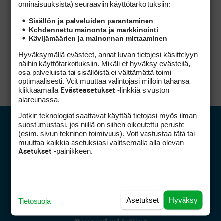
ominaisuuk­sista) seuraaviin käyttötarkoituksiin:
Ei Lohja ole ainoa kenttä jossa
Sisällön ja palveluiden parantaminen
osakkeenomistajalla on pelatessaan jotain
Kohdennettu mainonta ja markkinointi
mahdollisia etuja joita vuokralaisella ei ole.
Kävijämäärien ja mainonnan mittaaminen
Enkä tiedä onko noilla Lohjan eroilla oikeasti
paljoa merkitystä vuokraajalle (5/7vrk varaus,
Hyväksymällä evästeet, annat luvan tietojesi käsittelyyn
1/3 vieras alennuksella), ehkä tuo HillSide:n
näihin käyttötarkoituksiin. Mikäli et hyväksy evästeitä,
edut.
osa palveluista tai sisällöistä ei välttämättä toimi
optimaalisesti. Voit muuttaa valintojasi milloin tahansa
klikkaamalla
-linkkiä sivuston
Evästeasetukset
alareunassa.
Jotkin teknologiat saattavat käyttää tietojasi myös ilman
suostumustasi, jos niillä on siihen oikeutettu peruste
(esim. sivun tekninen toimivuus). Voit vastustaa tätä tai
muuttaa kaikkia asetuksiasi valitsemalla alla olevan
-painikkeen.
Asetukset
Golfpiste mediakortti
Asetukset
Hyväksy
Tietosuoja
Mediahinnasto