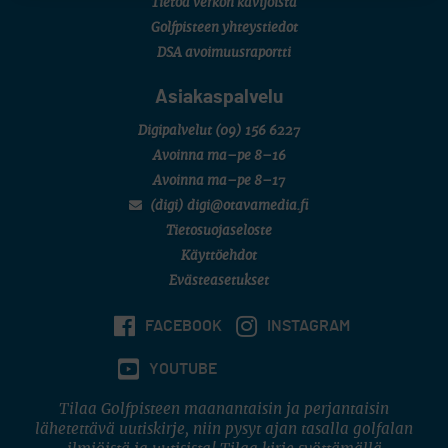
Tietoa verkon kävijöistä
Golfpisteen yhteystiedot
DSA avoimuusraportti
Asiakaspalvelu
Digipalvelut
(09) 156 6227
Avoinna ma–pe 8–16
Avoinna ma–pe 8–17
(digi) digi@otavamedia.fi
Tietosuojaseloste
Käyttöehdot
Evästeasetukset
FACEBOOK
INSTAGRAM
YOUTUBE
Tilaa Golfpisteen maanantaisin ja perjantaisin
lähetettävä uutiskirje, niin pysyt ajan tasalla golfalan