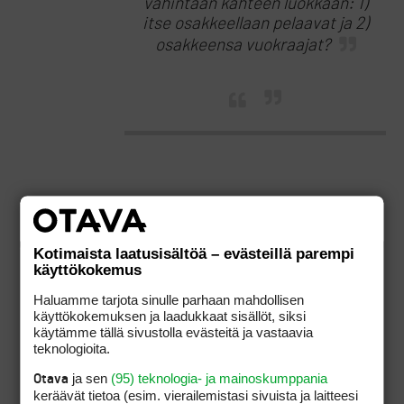
vähintään kahteen luokkaan: 1)
itse osakkeellaan pelaavat ja 2)
osakkeensa vuokraajat?
Ovathan nuo aina olleet eri luokassa 1) pelaa ja
2) ei pelaa ko. osakkeella. Ei nitä voi verrata
keskenään.
Kotimaista laatusisältöä – evästeillä parempi
käyttökokemus
Kuulostaa että puhut siitä että oletusrvoisesti
Haluamme tarjota sinulle parhaan mahdollisen
osakkeenomistajalla pitäisi olla oikeus siirtää
käyttökokemuksen ja laadukkaat sisällöt, siksi
KAIKKI oikeutensa vuokralaiselleen tai muuten
käytämme tällä sivustolla evästeitä ja vastaavia
hän ei ole tasa-arvoinen osakkeella pelaavan
teknologioita.
kanssa. En tiedä voiko osakeyhtiölakia tulkita
ja sen
(95) teknologia- ja mainoskumppania
noin.
Otava
keräävät tietoa (esim. vierailemis­tasi sivuista ja laitteesi