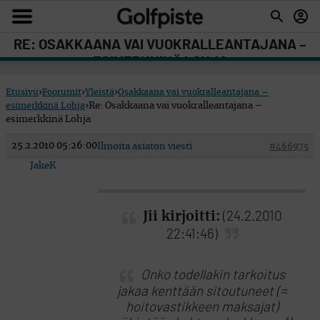
RE: OSAKKAANA VAI VUOKRALLEANTAJANA –
ESIMERKKINÄ LOHJA
Etusivu
›
Foorumit
›
Yleistä
›
Osakkaana vai vuokralleantajana –
esimerkkinä Lohja
›
Re: Osakkaana vai vuokralleantajana –
esimerkkinä Lohja
25.2.2010 05:26:00
Ilmoita asiaton viesti
#466975
JakeK
Jii kirjoitti:
(24.2.2010
22:41:46)
Onko todellakin tarkoitus
jakaa kenttään sitoutuneet (=
hoitovastikkeen maksajat)