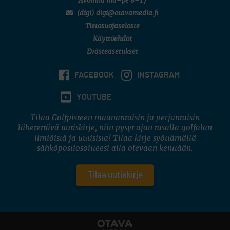
Avoinna ma–pe 8–17
(digi) digi@otavamedia.fi
Tietosuojaseloste
Käyttöehdot
Evästeasetukset
FACEBOOK
INSTAGRAM
YOUTUBE
Tilaa Golfpisteen maanantaisin ja perjantaisin
lähetettävä uutiskirje, niin pysyt ajan tasalla golfalan
ilmiöistä ja uutisista! Tilaa kirje syöttämällä
sähköpostiosoitteesi alla olevaan kenttään.
Tilaa uutiskirje