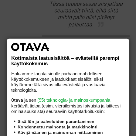
Tässä tapauksessa siis jatkaa
seuraavalt tiiltä, eikä siitä
mihin pallo olisi pitänyt
palauttaa.
Kiitos ts asiallisesta vastauksesta. Pitää
varmaan ajatella kuten mainitsit.
Kotimaista laatusisältöä – evästeillä parempi
käyttökokemus
Kyselylinjallahan tässä olen ollut, en
Haluamme tarjota sinulle parhaan mahdollisen
väittylinjalla (ainakaan toistaiseksi) koskien
käyttökokemuksen ja laadukkaat sisällöt, siksi
yleisesti väitettä, että liikkuvaa palloa ei voi
käytämme tällä sivustolla evästeitä ja vastaavia
pelata väärästä paikasta. Minkä perustteella
teknologioita.
näin on? Pariinkin otteeseenn olen maininnut,
että en väitä, ettei niin olisi. Vastausten
ja sen
(95) teknologia- ja mainoskumppania
Otava
perusteella lamppu ei ole vielä syttynyt, mutta
keräävät tietoa (esim. vierailemis­tasi sivuista ja laitteesi
ehkä se siitä…
ominaisuuk­sista) seuraaviin käyttötarkoituksiin:
Sisällön ja palveluiden parantaminen
Kohdennettu mainonta ja markkinointi
Kävijämäärien ja mainonnan mittaaminen