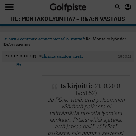
RE: MONTAKO LYÖNTIÄ? – R&A:N VASTAUS
Etusivu
›
Foorumit
›
Säännöt
›
Montako lyöntiä?
›
Re: Montako lyöntiä? –
R&A:n vastaus
22.10.2010 00:33:00
Ilmoita asiaton viesti
#286041
PG
ts kirjoitti:
(21.10.2010
19:51:52)
Ja PG:lle vielä, että pelaaminen
väärästä paikasta ei
välttämättä tarkoita lyömistä
lainkaan. Pitäisi ehkä ajatella,
että jatkaa peliä väärästä
paikasta, niin homma selvenisi.