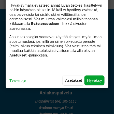
Hyväksymällä evästeet, annat luvan tietojesi käsittelyyn
näihin käyttötarkoituksiin. Mikäli et hyväksy evästeitä,
osa palveluista tai sisällöistä ei välttämättä toimi
optimaalisesti. Voit muuttaa valintojasi milloin tahansa
klikkaamalla
-linkkiä sivuston
Evästeasetukset
alareunassa.
Jotkin teknologiat saattavat käyttää tietojasi myös ilman
suostumustasi, jos niillä on siihen oikeutettu peruste
(esim. sivun tekninen toimivuus). Voit vastustaa tätä tai
muuttaa kaikkia asetuksiasi valitsemalla alla olevan
-painikkeen.
Asetukset
Golfpiste mediakortti
Mediahinnasto
Tietoa verkon kävijöistä
Golfpisteen yhteystiedot
Asetukset
Hyväksy
Tietosuoja
DSA avoimuusraportti
Asiakaspalvelu
Digipalvelut
(09) 156 6227
Avoinna ma–pe 8–16