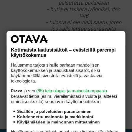
palautetta paikalleen
– hutia ei lasketa lyönniksi, dec
14/6
– tulosta ei ole vielä saatu, joten
jos pallo lähtee seuraavalta
tiiltä niin hylsyyn. sääntö 3-2
Kotimaista laatusisältöä – evästeillä parempi
Eli kolme takana ja pallo
käyttökokemus
takaisin paikalleen. Neljäs
Haluamme tarjota sinulle parhaan mahdollisen
lähtee…
käyttökokemuksen ja laadukkaat sisällöt, siksi
käytämme tällä sivustolla evästeitä ja vastaavia
teknologioita.
ja sen
(95) teknologia- ja mainoskumppania
Otava
keräävät tietoa (esim. vierailemis­tasi sivuista ja laitteesi
ominaisuuk­sista) seuraaviin käyttötarkoituksiin:
14/6 ei kelpaa tähän tilanteeseen.
Sisällön ja palveluiden parantaminen
Kohdennettu mainonta ja markkinointi
Kävijämäärien ja mainonnan mittaaminen
Hyväksymällä evästeet, annat luvan tietojesi käsittelyyn