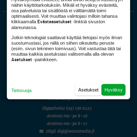
näihin käyttötarkoituksiin. Mikäli et hyväksy evästeitä,
osa palveluista tai sisällöistä ei välttämättä toimi
optimaalisesti. Voit muuttaa valintojasi milloin tahansa
klikkaamalla
-linkkiä sivuston
Evästeasetukset
alareunassa.
Jotkin teknologiat saattavat käyttää tietojasi myös ilman
suostumustasi, jos niillä on siihen oikeutettu peruste
(esim. sivun tekninen toimivuus). Voit vastustaa tätä tai
muuttaa kaikkia asetuksiasi valitsemalla alla olevan
Golfpiste mediakortti
-painikkeen.
Asetukset
Mediahinnasto
Tietoa verkon kävijöistä
Golfpisteen yhteystiedot
DSA avoimuusraportti
Asetukset
Hyväksy
Tietosuoja
Asiakaspalvelu
Digipalvelut
(09) 156 6227
Avoinna ma–pe 8–16
Avoinna ma–pe 8–17
(digi) digi@otavamedia.fi