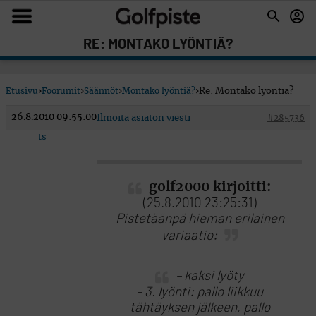
RE: MONTAKO LYÖNTIÄ?
Etusivu
›
Foorumit
›
Säännöt
›
Montako lyöntiä?
›
Re: Montako lyöntiä?
26.8.2010 09:55:00
Ilmoita asiaton viesti
#285736
ts
golf2000 kirjoitti:
(25.8.2010 23:25:31)
Pistetäänpä hieman erilainen
variaatio:
– kaksi lyöty
– 3. lyönti: pallo liikkuu
tähtäyksen jälkeen, pallo