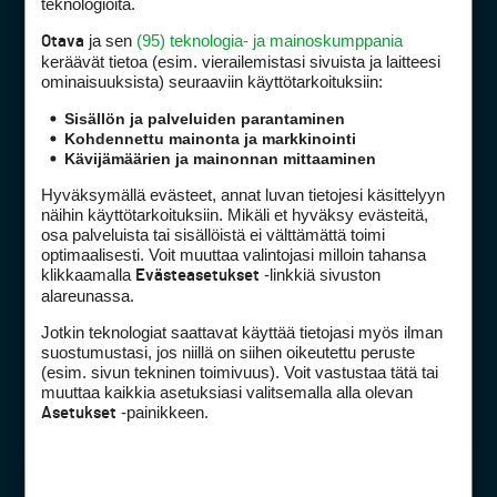
teknologioita.
ja sen
(95) teknologia- ja mainoskumppania
Otava
keräävät tietoa (esim. vierailemis­tasi sivuista ja laitteesi
ominaisuuk­sista) seuraaviin käyttötarkoituksiin:
Golfpiste mediakortti
Sisällön ja palveluiden parantaminen
Mediahinnasto
Kohdennettu mainonta ja markkinointi
Tietoa verkon kävijöistä
Kävijämäärien ja mainonnan mittaaminen
Golfpisteen yhteystiedot
Hyväksymällä evästeet, annat luvan tietojesi käsittelyyn
DSA avoimuusraportti
näihin käyttötarkoituksiin. Mikäli et hyväksy evästeitä,
osa palveluista tai sisällöistä ei välttämättä toimi
Asiakaspalvelu
optimaalisesti. Voit muuttaa valintojasi milloin tahansa
klikkaamalla
-linkkiä sivuston
Evästeasetukset
Digipalvelut
(09) 156 6227
alareunassa.
Avoinna ma–pe 8–16
Jotkin teknologiat saattavat käyttää tietojasi myös ilman
Avoinna ma–pe 8–17
suostumustasi, jos niillä on siihen oikeutettu peruste
(esim. sivun tekninen toimivuus). Voit vastustaa tätä tai
(digi) digi@otavamedia.fi
muuttaa kaikkia asetuksiasi valitsemalla alla olevan
Tietosuojaseloste
-painikkeen.
Asetukset
Käyttöehdot
Evästeasetukset