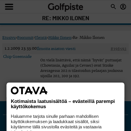
RE: MIKKO ILONEN
Etusivu
›
Foorumit
›
Yleistä
›
Mikko Ilonen
›
Re: Mikko Ilonen
1.2.2009 23:33:00
Ilmoita asiaton viesti
#398592
Chip Greenside
On vielä lisättävä, että nämä ’hyvät’ puttaajat
(Chowrasia, Aguilar ja Cevaer) ovat Stroke
Averagessa 202:n tilastoidun pelaajan joukossa
sijoilla 202, 200 ja 192.
Kotimaista laatusisältöä – evästeillä parempi
käyttökokemus
Haluamme tarjota sinulle parhaan mahdollisen
käyttökokemuksen ja laadukkaat sisällöt, siksi
käytämme tällä sivustolla evästeitä ja vastaavia