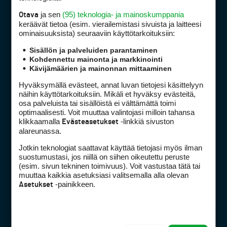
ja sen
(95) teknologia- ja mainoskumppania
Otava
keräävät tietoa (esim. vierailemis­tasi sivuista ja laitteesi
ominaisuuk­sista) seuraaviin käyttötarkoituksiin:
Golfpiste mediakortti
Mediahinnasto
Sisällön ja palveluiden parantaminen
Kohdennettu mainonta ja markkinointi
Tietoa verkon kävijöistä
Kävijämäärien ja mainonnan mittaaminen
Golfpisteen yhteystiedot
Hyväksymällä evästeet, annat luvan tietojesi käsittelyyn
DSA avoimuusraportti
näihin käyttötarkoituksiin. Mikäli et hyväksy evästeitä,
osa palveluista tai sisällöistä ei välttämättä toimi
Asiakaspalvelu
optimaalisesti. Voit muuttaa valintojasi milloin tahansa
klikkaamalla
-linkkiä sivuston
Evästeasetukset
Digipalvelut
(09) 156 6227
alareunassa.
Avoinna ma–pe 8–16
Jotkin teknologiat saattavat käyttää tietojasi myös ilman
Avoinna ma–pe 8–17
suostumustasi, jos niillä on siihen oikeutettu peruste
(digi) digi@otavamedia.fi
(esim. sivun tekninen toimivuus). Voit vastustaa tätä tai
muuttaa kaikkia asetuksiasi valitsemalla alla olevan
Tietosuojaseloste
-painikkeen.
Asetukset
Käyttöehdot
Evästeasetukset
FACEBOOK
INSTAGRAM