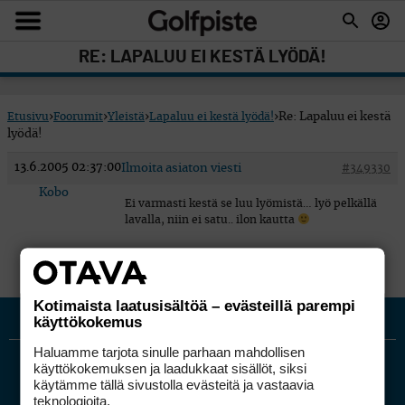
RE: LAPALUU EI KESTÄ LYÖDÄ!
Etusivu
›
Foorumit
›
Yleistä
›
Lapaluu ei kestä lyödä!
›
Re: Lapaluu ei kestä
lyödä!
13.6.2005 02:37:00
Ilmoita asiaton viesti
#349330
Kobo
Ei varmasti kestä se luu lyömistä… lyö pelkällä
lavalla, niin ei satu.. ilon kautta
Kotimaista laatusisältöä – evästeillä parempi
käyttökokemus
Haluamme tarjota sinulle parhaan mahdollisen
käyttökokemuksen ja laadukkaat sisällöt, siksi
käytämme tällä sivustolla evästeitä ja vastaavia
teknologioita.