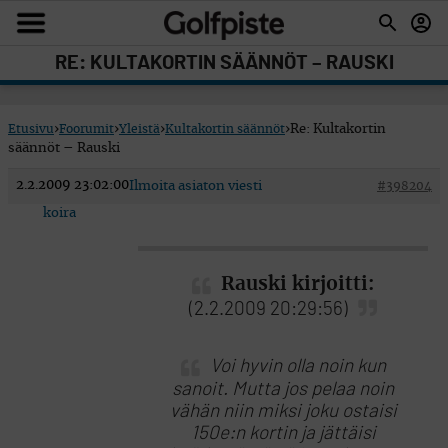
RE: KULTAKORTIN SÄÄNNÖT – RAUSKI
Etusivu
›
Foorumit
›
Yleistä
›
Kultakortin säännöt
›
Re: Kultakortin
säännöt – Rauski
2.2.2009 23:02:00
Ilmoita asiaton viesti
#398204
koira
Rauski kirjoitti:
(2.2.2009 20:29:56)
Voi hyvin olla noin kun
sanoit. Mutta jos pelaa noin
vähän niin miksi joku ostaisi
150e:n kortin ja jättäisi