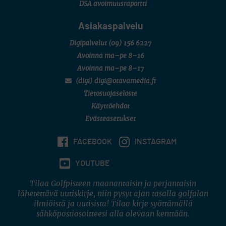
DSA avoimuusraportti
Asiakaspalvelu
Digipalvelut
(09) 156 6227
Avoinna ma–pe 8–16
Avoinna ma–pe 8–17
(digi) digi@otavamedia.fi
Tietosuojaseloste
Käyttöehdot
Evästeasetukset
FACEBOOK
INSTAGRAM
YOUTUBE
Tilaa Golfpisteen maanantaisin ja perjantaisin
lähetettävä uutiskirje, niin pysyt ajan tasalla golfalan
ilmiöistä ja uutisista! Tilaa kirje syöttämällä
sähköpostiosoitteesi alla olevaan kenttään.