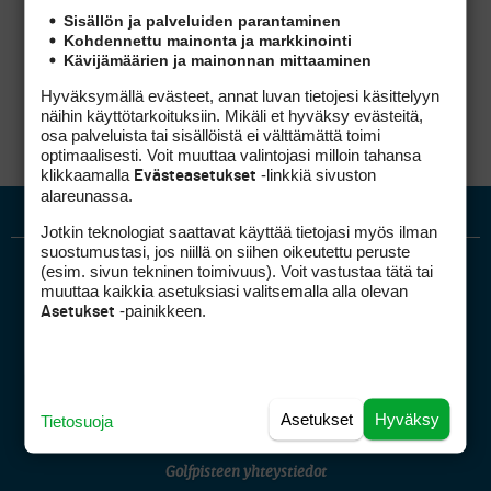
Kysy jos on jotain epäselvää.
Sisällön ja palveluiden parantaminen
Kuten sanoit on hienoa että 150€:lla voi pelata
Kohdennettu mainonta ja markkinointi
90 kierrosta muualla. Mikään ei mätä ja
Kävijämäärien ja mainonnan mittaaminen
jäsenkenttien toimistoista saa varmasti kaiken
tarvittavan lisätiedon.
Hyväksymällä evästeet, annat luvan tietojesi käsittelyyn
näihin käyttötarkoituksiin. Mikäli et hyväksy evästeitä,
osa palveluista tai sisällöistä ei välttämättä toimi
optimaalisesti. Voit muuttaa valintojasi milloin tahansa
klikkaamalla
-linkkiä sivuston
Evästeasetukset
alareunassa.
Jotkin teknologiat saattavat käyttää tietojasi myös ilman
suostumustasi, jos niillä on siihen oikeutettu peruste
(esim. sivun tekninen toimivuus). Voit vastustaa tätä tai
muuttaa kaikkia asetuksiasi valitsemalla alla olevan
-painikkeen.
Asetukset
Golfpiste mediakortti
Asetukset
Hyväksy
Mediahinnasto
Tietosuoja
Tietoa verkon kävijöistä
Golfpisteen yhteystiedot