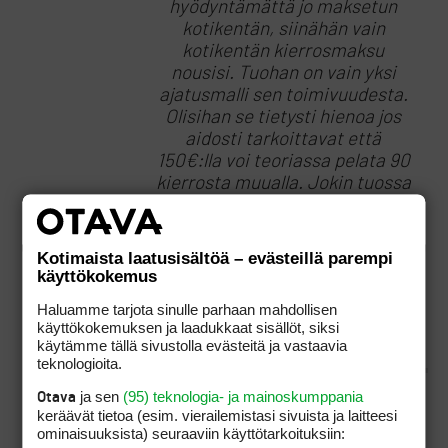
hyödyntämättä jo maksetun
kotikentän, siinähän vain
kotikentän kierrosmaksu
nousisi. Tuohan on vain yksi
ajatusmalli sen toimivuudesta.
Olisihan se tietysti hienoa jos
aidosti tarkoittavat että
150€:lla voi teoriassa pelata 90
kierrosta muualla. Jokin tuossa
nyt kuitenkin mielestäni
mättää. Kun ei niitä lisäohjeita
ole edelleenkään näkynyt vaikka
Kotimaista laatusisältöä – evästeillä parempi
on 2.2 ilta.
käyttökokemus
Haluamme tarjota sinulle parhaan mahdollisen
käyttökokemuksen ja laadukkaat sisällöt, siksi
käytämme tällä sivustolla evästeitä ja vastaavia
teknologioita.
ja sen
(95) teknologia- ja mainoskumppania
Otava
keräävät tietoa (esim. vierailemis­tasi sivuista ja laitteesi
ominaisuuk­sista) seuraaviin käyttötarkoituksiin: