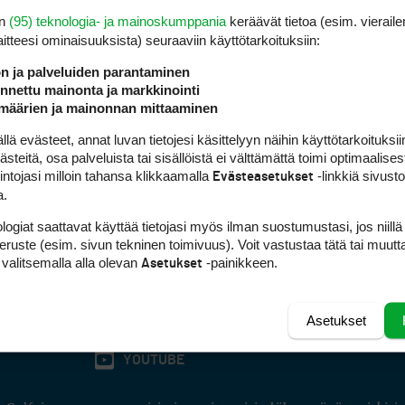
n määrää tarvittaessa 30 pelaajaan/ päivä/ kenttä
en
(95) teknologia- ja mainoskumppania
keräävät tietoa (esim. vieraile
ssa tapahtumissa
laitteesi ominaisuuk­sista) seuraaviin käyttötarkoituksiin:
llä
staan yhden lähdön kerrallaan
ön ja palveluiden parantaminen
n
nettu mainonta ja markkinointi
määrien ja mainonnan mittaaminen
 evästeet, annat luvan tietojesi käsittelyyn näihin käyttötarkoituksiin
teitä, osa palveluista tai sisällöistä ei välttämättä toimi optimaalisest
intojasi milloin tahansa klikkaamalla
-linkkiä sivust
Evästeasetukset
a.
logiat saattavat käyttää tietojasi myös ilman suostumustasi, jos niillä
peruste (esim. sivun tekninen toimivuus). Voit vastustaa tätä tai muutt
 valitsemalla alla olevan
-painikkeen.
Asetukset
Asetukset
FACEBOOK
INSTAGRAM
YOUTUBE