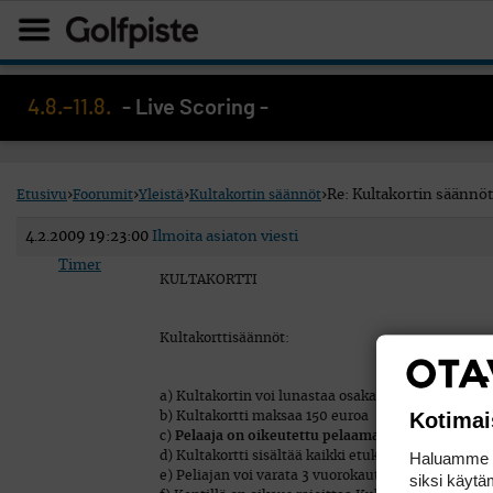
4.8.–11.8.
- Live Scoring -
Etusivu
›
Foorumit
›
Yleistä
›
Kultakortin säännöt
›
Re: Kultakortin säännöt
4.2.2009 19:23:00
Ilmoita asiaton viesti
Timer
KULTAKORTTI
Kultakorttisäännöt:
a) Kultakortin voi lunastaa osakas, joka käyttää 
Kotimai
b) Kultakortti maksaa 150 euroa
c)
Pelaaja on oikeutettu pelaamaan kaikilla Kultak
Haluamme ta
d) Kultakortti sisältää kaikki etukortin edut (kenti
e) Peliajan voi varata 3 vuorokautta ennen haluttu
siksi käytäm