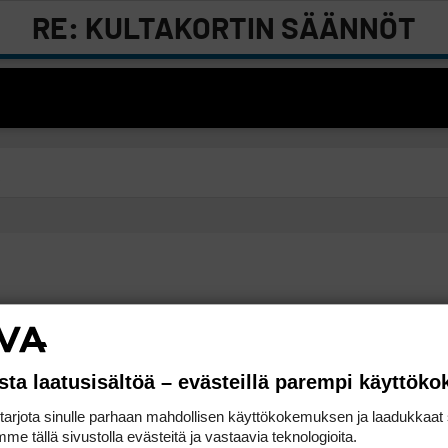
RE: KULTAKORTIN SÄÄNNÖT
omaa nimettyä pelioikeuttaan
sta laatusisältöä – evästeillä parempi käyttök
orttijärjestelmässä mukana olevilla kentillä 10 kierrosta/ kenttä
rjota sinulle parhaan mahdollisen käyttökokemuksen ja laadukkaat s
llä, jotka vain etukortissa mukana)
a aikaa
me tällä sivustolla evästeitä ja vastaavia teknologioita.