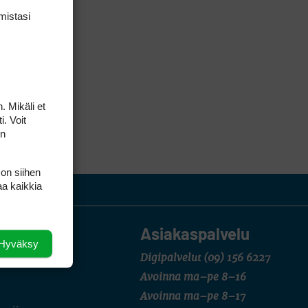
mis­tasi
. Mikäli et
i. Voit
on
 on siihen
aa kaikkia
Asiakaspalvelu
Hyväksy
Digipalvelut
(09) 156 6227
Avoinna ma–pe 8–16
Avoinna ma–pe 8–17