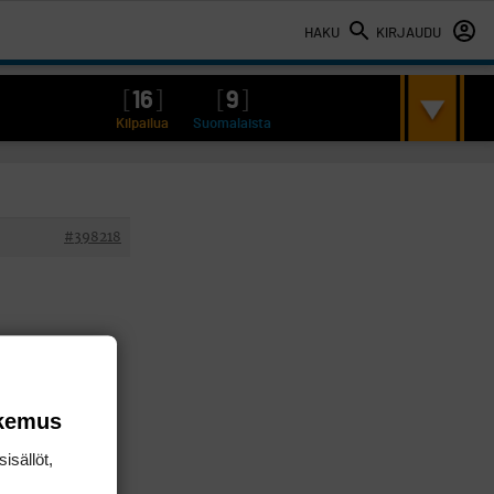
HAKU
KIRJAUDU
[
16
]
[
9
]
Kilpailua
Suomalaista
#398218
okemus
isällöt,