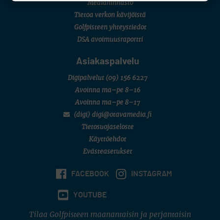
Mediahinnasto
Tietoa verkon kävijöistä
Golfpisteen yhteystiedot
DSA avoimuusraportti
Asiakaspalvelu
Digipalvelut
(09) 156 6227
Avoinna ma–pe 8–16
Avoinna ma–pe 8–17
(digi) digi@otavamedia.fi
Tietosuojaseloste
Käyttöehdot
Evästeasetukset
FACEBOOK
INSTAGRAM
YOUTUBE
Tilaa Golfpisteen maanantaisin ja perjantaisin