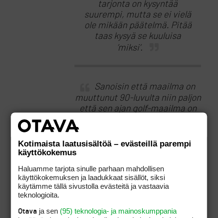
tarjonta on kysyntää
suurempi, mutta se ei vielä
ole mikään päätelmä. Pitää
taas kysyä se kuuluisa
’miksi’.
Sanoisin että maailma on
muuttunut 90-luvulta niin paljon
että sen ajan golf-maailma on
jäänyt auttamattomasti
jalkoihin tässä prosessissa.
Kotimaista laatusisältöä – evästeillä parempi
käyttökokemus
Haluamme tarjota sinulle parhaan mahdollisen
On luotu tila
käyttökokemuksen ja laadukkaat sisällöt, siksi
kaikenmaailman super-golfille,
käytämme tällä sivustolla evästeitä ja vastaavia
etäjäsenyydelle,
teknologioita.
paloheinäläisille yms. ja sitten
ja sen
(95) teknologia- ja mainoskumppania
Otava
ihmetelläänn sormi p*****sä