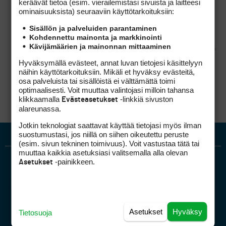
keräävät tietoa (esim. vierailemis­tasi sivuista ja laitteesi
miksi tässä näin kävi.
ominaisuuk­sista) seuraaviin käyttötarkoituksiin:
Jälleen kerran, sitä saa mitä
Sisällön ja palveluiden parantaminen
tilaa.
Kohdennettu mainonta ja markkinointi
Kävijämäärien ja mainonnan mittaaminen
Hyväksymällä evästeet, annat luvan tietojesi käsittelyyn
näihin käyttötarkoituksiin. Mikäli et hyväksy evästeitä,
Tila luotiin hyväuskoisuudessa ja näin on
osa palveluista tai sisällöistä ei välttämättä toimi
käynyt.
optimaalisesti. Voit muuttaa valintojasi milloin tahansa
klikkaamalla
-linkkiä sivuston
Evästeasetukset
alareunassa.
Jotkin teknologiat saattavat käyttää tietojasi myös ilman
suostumustasi, jos niillä on siihen oikeutettu peruste
(esim. sivun tekninen toimivuus). Voit vastustaa tätä tai
muuttaa kaikkia asetuksiasi valitsemalla alla olevan
-painikkeen.
Asetukset
Asetukset
Hyväksy
Tietosuoja
Golfpiste mediakortti