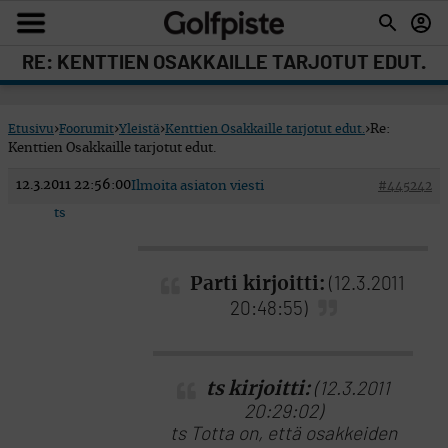
RE: KENTTIEN OSAKKAILLE TARJOTUT EDUT.
Etusivu
›
Foorumit
›
Yleistä
›
Kenttien Osakkaille tarjotut edut.
›
Re:
Kenttien Osakkaille tarjotut edut.
12.3.2011 22:56:00
Ilmoita asiaton viesti
#445242
ts
Parti kirjoitti:
(12.3.2011
20:48:55)
ts kirjoitti:
(12.3.2011
20:29:02)
ts Totta on, että osakkeiden