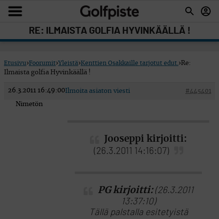
RE: ILMAISTA GOLFIA HYVINKÄÄLLÄ !
Etusivu
›
Foorumit
›
Yleistä
›
Kenttien Osakkaille tarjotut edut.
›
Re:
Ilmaista golfia Hyvinkäällä !
26.3.2011 16:49:00
Ilmoita asiaton viesti
#445401
Nimetön
Jooseppi kirjoitti:
(26.3.2011 14:16:07)
PG kirjoitti:
(26.3.2011
13:37:10)
Tällä palstalla esitetyistä