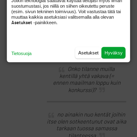
Jotkin teknologiat saattavat käyttää tietojasi myös ilman
pystyisi maksamaan
suostumustasi, jos niillä on siihen oikeutettu peruste
yhtiövastikkeensa eikä
(esim. sivun tekninen toimivuus). Voit vastustaa tätä tai
muuttaa kaikkia asetuksiasi valitsemalla alla olevan
haltuun otettuja osakkeita
-painikkeen.
Asetukset
onnistuttaisi vuokraamaan,
kävisi todennäköisesti niin,
että yhtiövastiketta pitäisi
korottaa vielä 750 €:kin
korkeammaksi.
Asetukset
Hyväksy
Tietosuoja
Onko tilanne muilla
kentillä yhtä vakava (=
ennen maailman loppu kuin
konkurssi)?
no ainakin nuo kentät joihin
itse olen sotkeentunut ovat aika
tarkaan tuossa samassa
tilanteessa