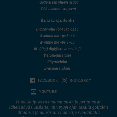
Golfpisteen yhteystiedot
DSA avoimuusraportti
Asiakaspalvelu
Digipalvelut
(09) 156 6227
Avoinna ma–pe 8–16
Avoinna ma–pe 8–17
(digi) digi@otavamedia.fi
Tietosuojaseloste
Käyttöehdot
Evästeasetukset
FACEBOOK
INSTAGRAM
YOUTUBE
Tilaa Golfpisteen maanantaisin ja perjantaisin
lähetettävä uutiskirje, niin pysyt ajan tasalla golfalan
ilmiöistä ja uutisista! Tilaa kirje syöttämällä