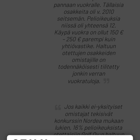
pannaan vuokralle. Tällaisia
osakkeita oli v. 2010
seitsemän. Pelioikeuksia
niissä oli yhteensä 12.
Käypä vuokra on ollut 150 €
– 250 € parempi kuin
yhtiövastike. Haltuun
otettujen osakkeiden
omistajille on
todennäköisesti tilitetty
jonkin verran
vuokratuloja.
Jos kaikki ei-yksityiset
omistajat tekisivät
konkurssin Nordea mukaan
lukien, 16% pelioikeuksista
otettaisiin Golf Oy:n haltuun