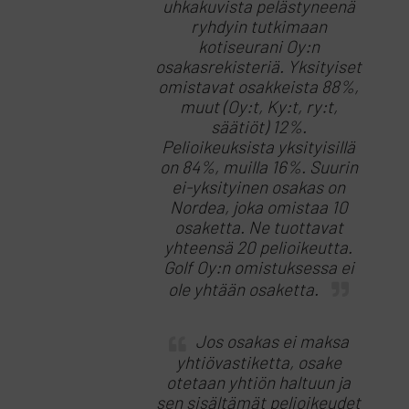
uhkakuvista pelästyneenä
ryhdyin tutkimaan
kotiseurani Oy:n
osakasrekisteriä. Yksityiset
omistavat osakkeista 88%,
muut (Oy:t, Ky:t, ry:t,
säätiöt) 12%.
Pelioikeuksista yksityisillä
on 84%, muilla 16%. Suurin
ei-yksityinen osakas on
Nordea, joka omistaa 10
osaketta. Ne tuottavat
yhteensä 20 pelioikeutta.
Golf Oy:n omistuksessa ei
ole yhtään osaketta.
Jos osakas ei maksa
yhtiövastiketta, osake
otetaan yhtiön haltuun ja
sen sisältämät pelioikeudet