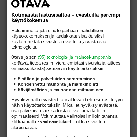
ja pantaisiin vuokralle. Jos
vuokrat tuottaisivat
Kotimaista laatusisältöä – evästeillä parempi
yhtiövastikkeiden verran, ei
käyttökokemus
yhtiövastiketta tarvitsisi
nostaa. Jos kukaan ei
Haluamme tarjota sinulle parhaan mahdollisen
haluaisi vuokrata näitä
käyttökokemuksen ja laadukkaat sisällöt, siksi
käytämme tällä sivustolla evästeitä ja vastaavia
haltuun otettujen
teknologioita.
osakkeiden pelioikeuksia
mistään hinnasta, nousisi
ja sen
(95) teknologia- ja mainoskumppania
Otava
yhtiövastike 19 %, lähes 750
keräävät tietoa (esim. vierailemis­tasi sivuista ja laitteesi
ominaisuuk­sista) seuraaviin käyttötarkoituksiin:
euroon. Tosin parantunut
peliväljyys sallisi
Sisällön ja palveluiden parantaminen
greenfeetulojen
Kohdennettu mainonta ja markkinointi
kasvattamisen, mikäli 750 €
Kävijämäärien ja mainonnan mittaaminen
tuntuisi yhtiövastiketta
Hyväksymällä evästeet, annat luvan tietojesi käsittelyyn
maksavista osakkaista liian
näihin käyttötarkoituksiin. Mikäli et hyväksy evästeitä,
raskaalta.
osa palveluista tai sisällöistä ei välttämättä toimi
optimaalisesti. Voit muuttaa valintojasi milloin tahansa
klikkaamalla
-linkkiä sivuston
Evästeasetukset
alareunassa.
Jos tulevaisuudessa
vain joka toinen osakas