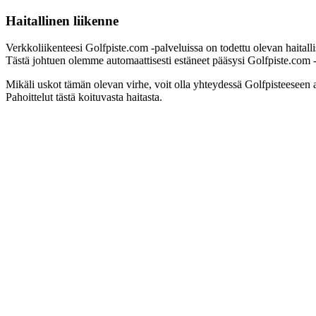
Haitallinen liikenne
Verkkoliikenteesi Golfpiste.com -palveluissa on todettu olevan haitall
Tästä johtuen olemme automaattisesti estäneet pääsysi Golfpiste.com -pa
Mikäli uskot tämän olevan virhe, voit olla yhteydessä Golfpisteeseen 
Pahoittelut tästä koituvasta haitasta.