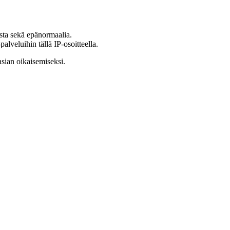
ista sekä epänormaalia.
lveluihin tällä IP-osoitteella.
asian oikaisemiseksi.