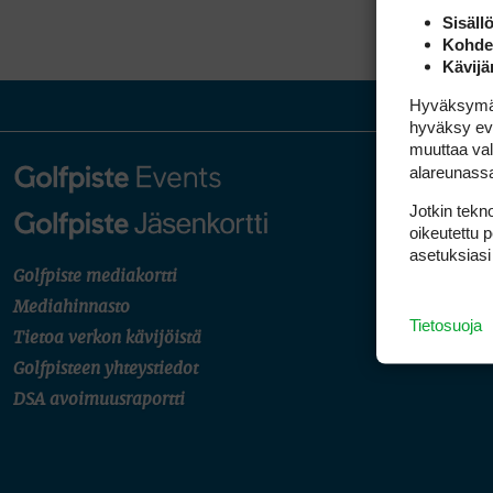
Sisäll
Kohden
Kävijä
Hyväksymällä
hyväksy eväs
muuttaa val
alareunass
Jotkin tekno
oikeutettu 
asetuksiasi
Golfpiste mediakortti
Tilaa
Mediahinnasto
pysy
Tietosuoja
Tietoa verkon kävijöistä
Golfpisteen yhteystiedot
DSA avoimuusraportti