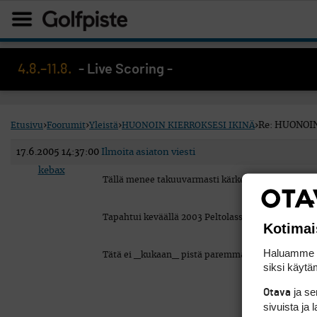
4.8.–11.8.
- Live Scoring -
Etusivu
›
Foorumit
›
Yleistä
›
HUONOIN KIERROKSESI IKINÄ
›
Re: HUONOIN
17.6.2005 14:37:00
Ilmoita asiaton viesti
kebax
Tällä menee takuuvarmasti kärkeen; 192 lyöntiä =
Tapahtui keväällä 2003 Peltolassa punaisilta pelaten
Kotimai
Haluamme ta
Tätä ei _kukaan_ pistä paremmaksi. Jos pistää nin
siksi käytäm
ja s
Otava
sivuista ja 