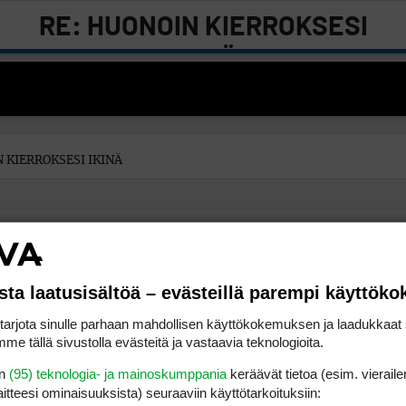
RE: HUONOIN KIERROKSESI
IKINÄ
 KIERROKSESI IKINÄ
)
. Sain tolloin täydet slopet 51 eli nettokin oli 141 lyäntivä =)
sta laatusisältöä – evästeillä parempi käyttök
rjota sinulle parhaan mahdollisen käyttökokemuksen ja laadukkaat s
 tarjoon rundin Hattulassa =)
me tällä sivustolla evästeitä ja vastaavia teknologioita.
en
(95) teknologia- ja mainoskumppania
keräävät tietoa (esim. vieraile
laitteesi ominaisuuk­sista) seuraaviin käyttötarkoituksiin: