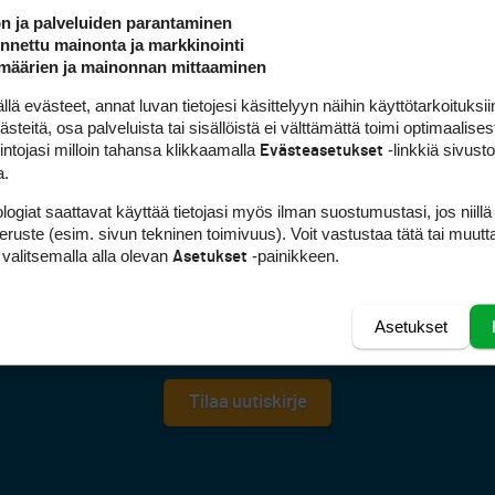
ön ja palveluiden parantaminen
nettu mainonta ja markkinointi
määrien ja mainonnan mittaaminen
 evästeet, annat luvan tietojesi käsittelyyn näihin käyttötarkoituksiin
teitä, osa palveluista tai sisällöistä ei välttämättä toimi optimaalisest
intojasi milloin tahansa klikkaamalla
-linkkiä sivust
Evästeasetukset
a.
FACEBOOK
INSTAGRAM
logiat saattavat käyttää tietojasi myös ilman suostumustasi, jos niillä
peruste (esim. sivun tekninen toimivuus). Voit vastustaa tätä tai muutt
YOUTUBE
 valitsemalla alla olevan
-painikkeen.
Asetukset
 Golfpisteen maanantaisin ja perjantaisin lähetettävä uutiskirje
t ajan tasalla golfalan ilmiöistä ja uutisista! Tilaa kirje syöttä
Asetukset
sähköpostiosoitteesi alla olevaan kenttään.
Tilaa uutiskirje