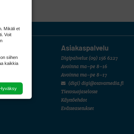
. Mikäli et
i. Voit
on
Asiakaspalvelu
 on siihen
Digipalvelut
(09) 156 6227
aa kaikkia
Avoinna ma–pe 8–16
Avoinna ma–pe 8–17
, niin
(digi) digi@otavamedia.fi
mällä
Hyväksy
Tietosuojaseloste
Käyttöehdot
Evästeasetukset