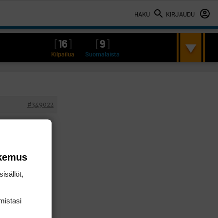
HAKU
KIRJAUDU
[
16
]
[
9
]
Kilpailua
Suomalaista
#349022
okemus
isällöt,
mis­tasi