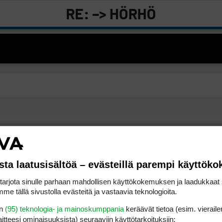
RE: –> HÖRHÖ
sta laatusisältöä – evästeillä parempi käyttök
 kirjoitti:
(23.2.2009
rjota sinulle parhaan mahdollisen käyttökokemuksen ja laadukkaat s
11:42:58)
me tällä sivustolla evästeitä ja vastaavia teknologioita.
en
(95) teknologia- ja mainoskumppania
keräävät tietoa (esim. vieraile
olivat loistavat raudat
laitteesi ominaisuuk­sista) seuraaviin käyttötarkoituksiin: