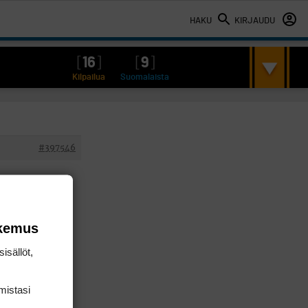
HAKU
KIRJAUDU
[
16
]
[
9
]
Kilpailua
Suomalaista
#397546
okemus
isällöt,
mis­tasi