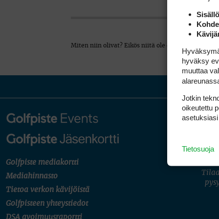
Sisäll
Kohden
Kävijä
Miten niin olivat? Eikös niitä ole edelleen myynni
Hyväksymällä
hyväksy eväs
muuttaa val
alareunass
Jotkin tekno
oikeutettu 
asetuksiasi
Tietosuoja
Golfpiste mediakortti
Tilaa
Mediahinnasto
pysy
Tietoa verkon kävijöistä
Golfpisteen yhteystiedot
DSA avoimuusraportti