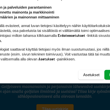
ön ja palveluiden parantaminen
nettu mainonta ja markkinointi
määrien ja mainonnan mittaaminen
ssä
 evästeet, annat luvan tietojesi käsittelyyn näihin käyttötarkoituksiin
teitä, osa palveluista tai sisällöistä ei välttämättä toimi optimaalisest
intojasi milloin tahansa klikkaamalla
-linkkiä sivust
Evästeasetukset
a.
logiat saattavat käyttää tietojasi myös ilman suostumustasi, jos niillä
peruste (esim. sivun tekninen toimivuus). Voit vastustaa tätä tai muutt
 valitsemalla alla olevan
-painikkeen.
Asetukset
FACEBOOK
INSTAGRAM
YOUTUBE
Asetukset
 Golfpisteen maanantaisin ja perjantaisin lähetettävä uutiskirje
t ajan tasalla golfalan ilmiöistä ja uutisista! Tilaa kirje syöttä
sähköpostiosoitteesi alla olevaan kenttään.
Tilaa uutiskirje