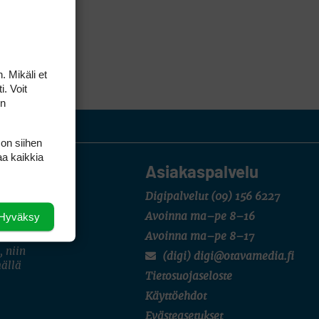
. Mikäli et
i. Voit
on
 on siihen
aa kaikkia
Asiakaspalvelu
Digipalvelut
(09) 156 6227
Hyväksy
Avoinna ma–pe 8–16
Avoinna ma–pe 8–17
, niin
(digi) digi@otavamedia.fi
mällä
Tietosuojaseloste
Käyttöehdot
Evästeasetukset