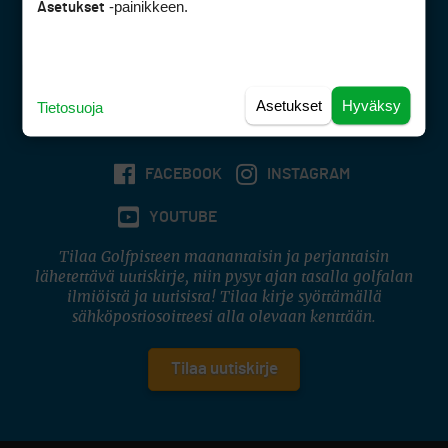
-painikkeen.
Avoinna ma–pe 8–16
Asetukset
Avoinna ma–pe 8–17
(digi) digi@otavamedia.fi
Tietosuojaseloste
Asetukset
Hyväksy
Käyttöehdot
Tietosuoja
Evästeasetukset
FACEBOOK
INSTAGRAM
YOUTUBE
Tilaa Golfpisteen maanantaisin ja perjantaisin
lähetettävä uutiskirje, niin pysyt ajan tasalla golfalan
ilmiöistä ja uutisista! Tilaa kirje syöttämällä
sähköpostiosoitteesi alla olevaan kenttään.
Tilaa uutiskirje