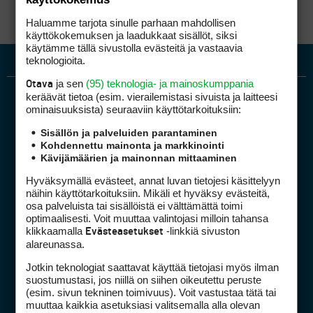
Haluamme tarjota sinulle parhaan mahdollisen
käyttökokemuksen ja laadukkaat sisällöt, siksi
käytämme tällä sivustolla evästeitä ja vastaavia
teknologioita.
ja sen
(95) teknologia- ja mainoskumppania
Otava
keräävät tietoa (esim. vierailemis­tasi sivuista ja laitteesi
ominaisuuk­sista) seuraaviin käyttötarkoituksiin:
Sisällön ja palveluiden parantaminen
Kohdennettu mainonta ja markkinointi
Kävijämäärien ja mainonnan mittaaminen
Golfpiste mediakortti
Hyväksymällä evästeet, annat luvan tietojesi käsittelyyn
näihin käyttötarkoituksiin. Mikäli et hyväksy evästeitä,
Mediahinnasto
osa palveluista tai sisällöistä ei välttämättä toimi
Tietoa verkon kävijöistä
optimaalisesti. Voit muuttaa valintojasi milloin tahansa
Golfpisteen yhteystiedot
klikkaamalla
-linkkiä sivuston
Evästeasetukset
alareunassa.
DSA avoimuusraportti
Jotkin teknologiat saattavat käyttää tietojasi myös ilman
Asiakaspalvelu
suostumustasi, jos niillä on siihen oikeutettu peruste
(esim. sivun tekninen toimivuus). Voit vastustaa tätä tai
Digipalvelut
(09) 156 6227
muuttaa kaikkia asetuksiasi valitsemalla alla olevan