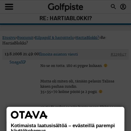
RE: HARTIABLOKKI?
Etusivu
›
Foorumit
›
Kilpagolf & harjoittelu
›
HartiaBlokki?
›
Re:
HartiaBlokki?
13.8.2008 21:49:00
Ilmoita asiaton viesti
#229847
SnagaXP
No se on totta. 180 ei pygee kukaan.
Mutta oli miten oli, tänään pelasin Talissa
käsen parhaa rundin.
35+35=70 kolme pöröö ja 2 pogii.
en tiedä miksi se niin hyvin meni. Ehkä se vain
meni….
Kotimaista laatusisältöä – evästeillä parempi
käyttökokemus