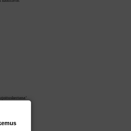
at kääntävät
arjoituskertana’
 kuin lapsella on
okemus