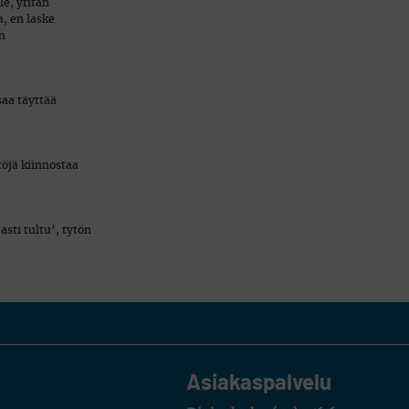
le, yritän
, en laske
en
saa täyttää
töjä kiinnostaa
sti tultu’, tytön
Asiakaspalvelu