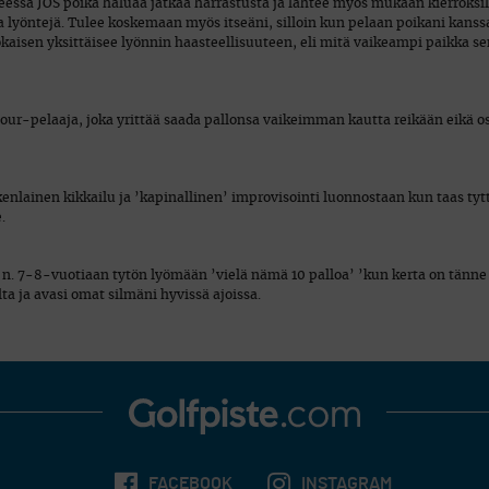
iheessa JOS poika haluaa jatkaa harrastusta ja lähtee myös mukaan kierroksil
 lyöntejä. Tulee koskemaan myös itseäni, silloin kun pelaan poikani kanssa
jokaisen yksittäisee lyönnin haasteellisuuteen, eli mitä vaikeampi paikka s
 tour-pelaaja, joka yrittää saada pallonsa vaikeimman kautta reikään eikä o
kaikenlainen kikkailu ja ’kapinallinen’ improvisointi luonnostaan kun taas tyt
.
 n. 7-8-vuotiaan tytön lyömään ’vielä nämä 10 palloa’ ’kun kerta on tänne a
lta ja avasi omat silmäni hyvissä ajoissa.
FACEBOOK
INSTAGRAM