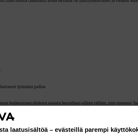
ti liian monta (kaksikin) asiaa kerralla tai yksityiskohtaiset ja vaikeat asi
e
pakottanut lyömään palloa
tanut korkeintaan yhdestä asiasta kerrallaan silloin tällöin, niin monena ’h
s’ ja tukeva asento)
öntejä, kestän katsoa räikeitä ’svingivirheitä’ enkä puutu niihin niin kauan
sta laatusisältöä – evästeillä parempi käyttök