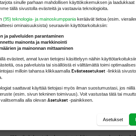
rjota sinulle parhaan mahdollisen käyttökokemuksen ja laadukkaat s
me tällä sivustolla evästeitä ja vastaavia teknologioita.
niin silloin täysin lapsen ehdoilla. Tosin etiketti yms. asioita olen opettanut
en
(95) teknologia- ja mainoskumppania
keräävät tietoa (esim. vieraile
laitteesi ominaisuuk­sista) seuraaviin käyttötarkoituksiin:
ön ja palveluiden parantaminen
nettu mainonta ja markkinointi
määrien ja mainonnan mittaaminen
 evästeet, annat luvan tietojesi käsittelyyn näihin käyttötarkoituksiin
teitä, osa palveluista tai sisällöistä ei välttämättä toimi optimaalisest
intojasi milloin tahansa klikkaamalla
-linkkiä sivust
Evästeasetukset
a.
logiat saattavat käyttää tietojasi myös ilman suostumustasi, jos niillä
peruste (esim. sivun tekninen toimivuus). Voit vastustaa tätä tai muutt
koilleen varovasti, jos ne otetaan pois niin ne lasketaan varovasti griinin u
 valitsemalla alla olevan
-painikkeen.
Asetukset
ne jopa tuntuvat paremmin menevän kaaliin kuin mitkään svingiin liittyvät 
urta ylpeyttä kun poikani jo 3-vuotiaana esitteli griinihaarukkaa ja sen m
Asetukset