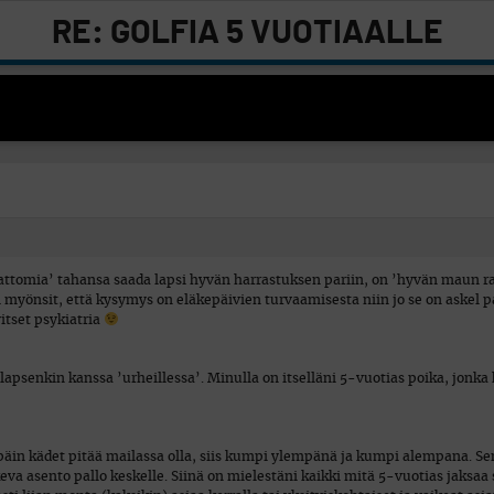
RE: GOLFIA 5 VUOTIAALLE
ttomia’ tahansa saada lapsi hyvän harrastuksen pariin, on ’hyvän maun ra
ti myönsit, että kysymys on eläkepäivien turvaamisesta niin jo se on askel
vitset psykiatria
lapsenkin kanssa ’urheillessa’. Minulla on itselläni 5-vuotias poika, jonka
äin kädet pitää mailassa olla, siis kumpi ylempänä ja kumpi alempana. Sen
eva asento pallo keskelle. Siinä on mielestäni kaikki mitä 5-vuotias jaksaa 