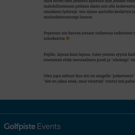
Mitä sitten olen jatkosta ajatellut niin jossain va
mahdollisimman pitkään ikään asti olla laskematta
omiakaan lyöntejä. Sen sijaan ajattelin keskittyä 
mielenkiintoisempi haaste.
Pojastani siis kasvaa jossain vaiheessa sadistinen
tuloskorttia
Pojille, lajissa kuin lajissa, tulee jostain syystä 
enemmän ehkä mentaalinen puoli ja ’sileämpi’ tie
Olen jopa nähnyt kun äiti on rangella ’pakottanut’
’äiti en jaksa enää, mua väsyttää’ tuntui tosi paha