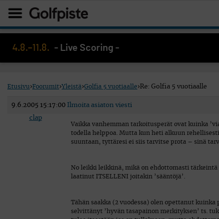
4.8.–11.8.
- Live Scoring -
Etusivu
›
Foorumit
›
Yleistä
›
Golfia 5 vuotiaalle
›
Re: Golfia 5 vuotiaalle
9.6.2005 15:17:00
Ilmoita asiaton viesti
clap
Vaikka vanhemman tarkoitusperät ovat kuinka ’via
todella helppoa. Mutta kun heti alkuun rehellises
suuntaan, tyttäresi ei siis tarvitse prota – sinä tar
No leikki leikkinä, mikä on ehdottomasti tärkeintä 
laatinut ITSELLENI joitakin ’sääntöjä’.
Tähän saakka (2 vuodessa) olen opettanut kuinka p
selvittänyt ’hyvän tasapainon merkityksen’ ts. tuk