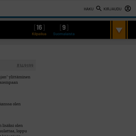
HAKU
KIRJAUDU
[
16
]
[
9
]
Kilpailua
Suomalaista
#349599
jan’ ylittäminen
 parempaan
 kanssa olen
 lisäksi olen
sulattaa, loppu