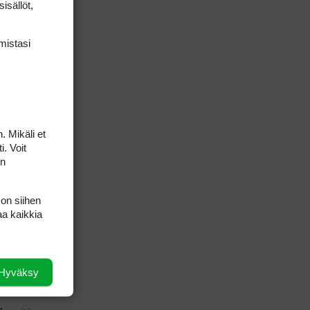
isällöt,
 jo tiukasti 3-
mis­tasi
. Mikäli et
i. Voit
on
 on siihen
aa kaikkia
lkopuolelle jne.
asiat. Svingistä
erkitystä
Hyväksy